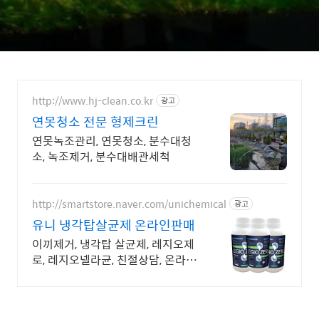
http://www.hj-clean.co.kr
광고
연못청소 전문 형제크린
연못녹조관리, 연못청소, 분수대청
소, 녹조제거, 분수대배관세척
http://smartstore.naver.com/unichemical
광고
유니 냉각탑살균제 온라인판매
이끼제거, 냉각탑 살균제, 레지오제
로, 레지오넬라균, 친절상담, 온라인
간편결제