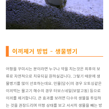
이끼제거 방법 - 생물병기
어항을 꾸미시는 분이라면 누구나
약을 치는것은 최후의 보
류로 자연적으로
치유되길 원하실겁니다.
그렇기 때문에 생
물병기를 많이 선호하는데요.
민물(담수)의 경우 오토싱같은
이끼먹는 물고기
해수의 경우 터보스네일(보말고동) 등으로
이끼를 제거합니다.
큰 효과를 보려면 다수의 생물을 투입하
는 것을
권장드리며 어항 상태를 보고 서서히 생물을
빼는 방