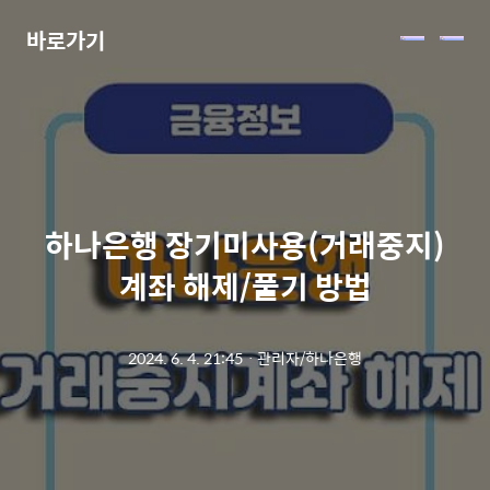
바로가기
메
뉴
하나은행 장기미사용(거래중지)
계좌 해제/풀기 방법
2024. 6. 4. 21:45
ㆍ
관리자/하나은행