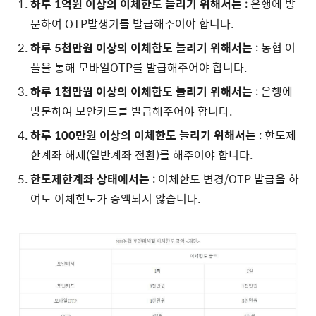
하루 1억원 이상의 이체한도 늘리기 위해서는
: 은행에 방
문하여 OTP발생기를 발급해주어야 합니다.
하루 5천만원 이상의 이체한도 늘리기 위해서는
: 농협 어
플을 통해 모바일OTP를 발급해주어야 합니다.
하루 1천만원 이상의 이체한도 늘리기 위해서는
: 은행에
방문하여 보안카드를 발급해주어야 합니다.
하루 100만원 이상의 이체한도 늘리기 위해서는
: 한도제
한계좌 해제(일반계좌 전환)를 해주어야 합니다.
한도제한계좌 상태에서는
: 이체한도 변경/OTP 발급을 하
여도 이체한도가 증액되지 않습니다.