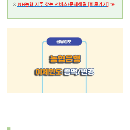
⊙
NH농협
자주 찾는 서비스/문제해결 [바로가기]
☜