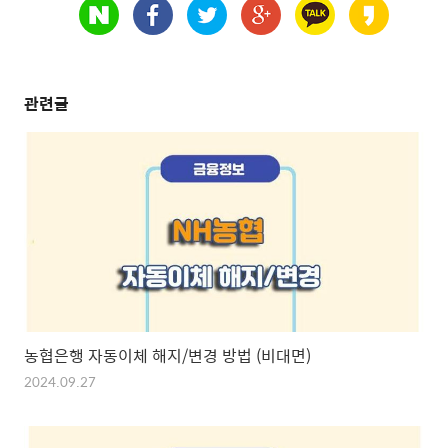
관련글
농협은행 자동이체 해지/변경 방법 (비대면)
2024.09.27