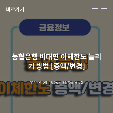
바로가기
메
뉴
농협은행 비대면 이체한도 늘리
기 방법 [증액/변경]
2024. 9. 25. 18:26
ㆍ
관리자/NH농협