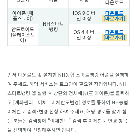
다운로드
아이폰 (애
IOS 9.0 버
다운로드
플스토어)
전 이상
[바로가기]
NH스마트
안드로이드
뱅킹
OS 4.4 버
다운로드
(플레이스토
전 이상
[바로가기]
어)
먼저 다운로드 및 설치한 NH농협 스마트뱅킹 어플을 실행하
여 주세요. 해당 서비스는 로그인이 필요한 작업입니다. NH
스마트뱅킹 앱 실행 후 상단의 전체메뉴(三 아이콘)를 클릭하
고 [계좌관리 – 이체 – 이체한도변경] 경로를 통하여 NH농협
이체한도 증액·변경 신청 하여 주세요. 해당 경로를 찾기 힘
든 분들은 검색창에 “이체한도” 검색 후 이체한도 변경 항목
을 선택하여 신청해주시면 됩니다.