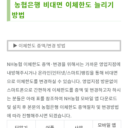
농협은행 비대면 이체한도 늘리기
방법
▶ 이체한도 증액/변경 방법
NH농협 이체한도 증액·변경을 위해서는 가까운 영업지점에
내방해주시거나 온라인(인터넷/스마트)뱅킹을 통해 비대면
으로 이체한도를 변경하실 수 있습니다. 영업지점 방문없이
스마트폰으로 간편하게 이체한도를 증액 및 변경하고자 하시
는 분들은 아래 표를 참조하여 NH농협 모바일 앱 다운로드
및 설치 후 본문의 농협은행 이체한도 증액절차 및 변경방법
에 따라 진행해주시면 되겠습니다.
모바일 앱
단말기
어플
사양