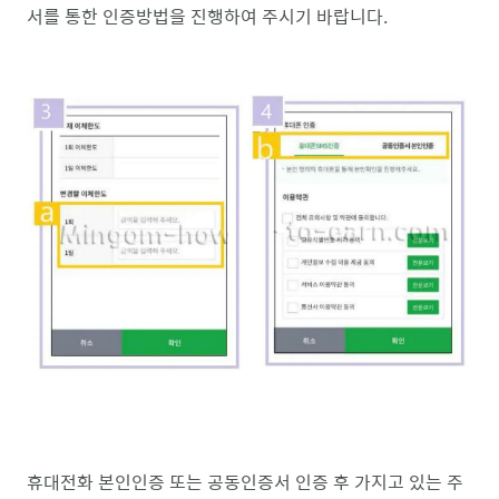
서를 통한 인증방법을 진행하여 주시기 바랍니다.
휴대전화 본인인증 또는 공동인증서 인증 후 가지고 있는 주