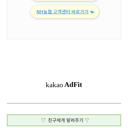
NH농협 고객센터 바로가기
☜
▽ 친구에게 알려주기 ▽