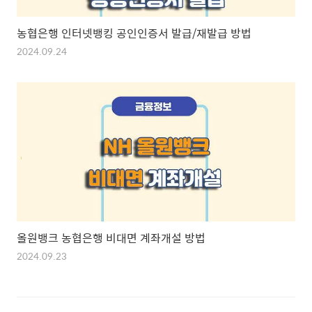
농협은행 인터넷뱅킹 공인인증서 발급/재발급 방법
2024.09.24
올원뱅크 농협은행 비대면 계좌개설 방법
2024.09.23