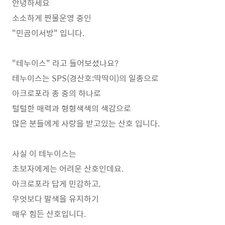
안녕하세요
소소하게 짠물운영 중인
"민곰이서방" 입니다.
"테누이스" 라고 들어보셨나요?
테누이스는 SPS(경산호:딱딱이)의 일종으로
아크로포라 종 중의 하나로
털털한 매력과 형형색색의 색감으로
많은 분들에게 사랑을 받고있는 산호 입니다.
사실 이 테누이스는
초보자에게는 어려운 산호인데요.
아크로포라 답게 민감하고,
무엇보다 발색을 유지하기
매우 힘든 산호입니다.