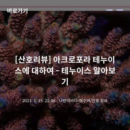
바로가기
메
뉴
[산호리뷰] 아크로포라 테누이
스에 대하여 - 테누이스 알아보
기
2021. 1. 25. 22:36
ㆍ
나만의바다:해수어/산호 정보