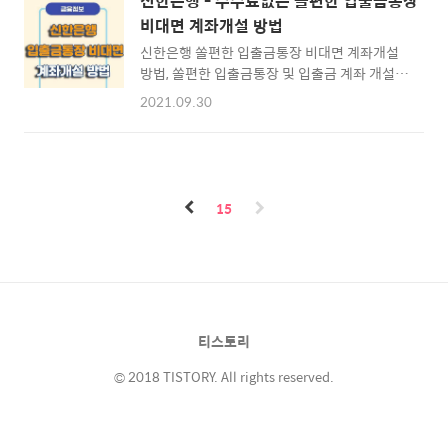
신한은행 - 수수료없는 쏠편한 입출금통장
비대면 계좌개설 방법
신한은행 쏠편한 입출금통장 비대면 계좌개설
방법, 쏠편한 입출금통장 및 입출금 계좌 개설하
는 방법은 신한은행을 방문하여 개설하는 방법
2021.09.30
도 있지만 신한 쏠 모바일 앱을 통하여 비대면으
로 쉽고 빠르게 입출금통장을 만드실 수 있습니
다. 이렇게 두가지 방법 중 선택하여 입출금통장
개설이 가능한데 본문 내용을 통해 창구방문을
통한 입출금통장 개설방법과 비대면 계좌개설
15
방법에 대하여 알아보도록 하겠습니다. ※ [목
차] 신한은행 입출금통장 만들기 방법 ⊙ 1. 창
구개설 방법 ☜ ⊙ 2. 비대면 계좌개설 방법 ☜
⊙ 신한은행 자주 찾는 서비스/문제해결 [바로
가기] ☜ 신한은행 입출금통장 창구개설 방법
▶ 압출금통장 창구개설 방법 신한은행 영업점
티스토리
이 주소지와 인접하게 위치하고 있다면 신한은
행 영업점 내방을 통해 입출금통장 ..
© 2018 TISTORY. All rights reserved.