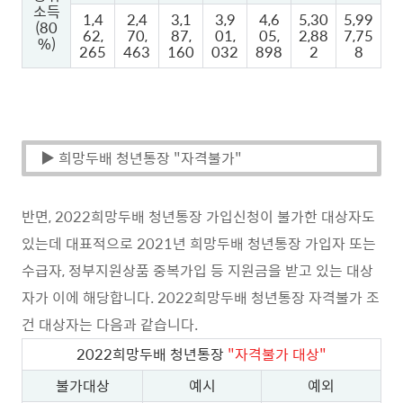
소득
1,4
2,4
3,1
3,9
4,6
5,30
5,99
(80
62,
70,
87,
01,
05,
2,88
7,75
%)
265
463
160
032
898
2
8
▶ 희망두배 청년통장 "자격불가"
반면, 2022희망두배 청년통장 가입신청이 불가한 대상자도
있는데 대표적으로 2021년 희망두배 청년통장 가입자 또는
수급자, 정부지원상품 중복가입 등 지원금을 받고 있는 대상
자가 이에 해당합니다. 2022희망두배 청년통장 자격불가 조
건 대상자는 다음과 같습니다.
2022희망두배 청년통장
"자격불가 대상"
불가대상
예시
예외