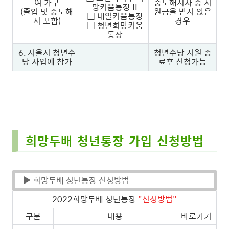
여 가구
중도해지자 중 지
망키움통장 II
(졸업 및 중도해
원금을 받지 않은
□
내일키움통장
지 포함)
경우
□
청년희망키움
통장
6. 서울시 청년수
청년수당 지원 종
당 사업에 참가
료후 신청가능
희망두배 청년통장 가입 신청방법
▶ 희망두배 청년통장 신청방법
2022희망두배 청년통장
"신청방법"
구분
내용
바로가기