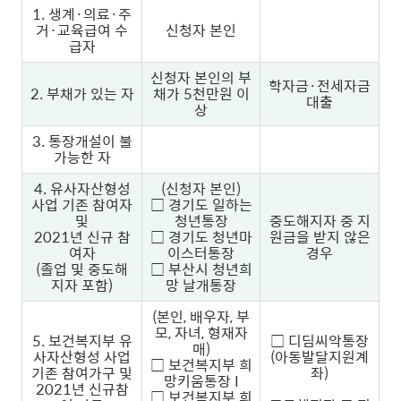
1. 생계·의료·주
거·교육급여 수
신청자 본인
급자
신청자 본인의 부
학자금·전세자금
2. 부채가 있는 자
채가 5천만원 이
대출
상
3. 통장개설이 불
가능한 자
4. 유사자산형성
(신청자 본인)
사업 기존 참여자
□ 경기도 일하는
및
청년통장
중도해지자 중 지
2021년 신규 참
□ 경기도 청년마
원금을 받지 않은
여자
이스터통장
경우
(졸업 및 중도해
□ 부산시 청년희
지자 포함)
망 날개통장
(본인, 배우자, 부
모, 자녀, 형재자
5. 보건복지부 유
□ 디딤씨악통장
매)
사자산형성 사업
(아동발달지원계
□
보건복지부 희
기존 참여가구 및
좌)
망키움통장 I
2021년 신규참
□
보건복지부 희