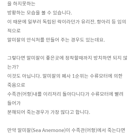
을 하지못하는
방황하는 모습을 볼 수 있습니다.
이 때문에 일부러 독립된 락이라던가 유리잔, 항아리 등 임의
적으로
말미잘의 안식처를 만들어 주는 경우도 있는데요.
그렇다면 말미잘이 좋은곳에 정착할때까지 방치하면 되지 않
는가?
이것도 아닙니다. 말미잘의 폐사 1순위는 수류모터에 의한
죽음으로
수족관(어항)내를 이리저리 돌아다니다가 수류모터에 빨려
들어가
분해되어 죽는경우가 가장 많다고 합니다.
만약 말미잘(Sea Anemone)이 수족관(어항)에서 죽는다면