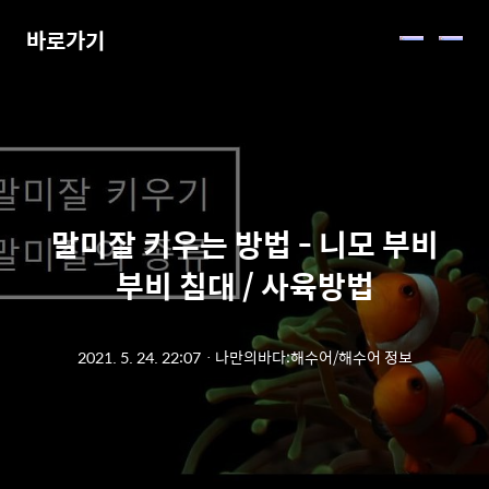
바로가기
메
뉴
말미잘 키우는 방법 - 니모 부비
부비 침대 / 사육방법
2021. 5. 24. 22:07
ㆍ
나만의바다:해수어/해수어 정보