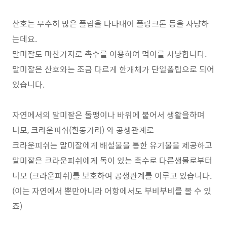
산호는 무수히 많은 폴립을 나타내어 플랑크톤 등을 사냥하
는데요.
말미잘도 마찬가지로 촉수를 이용하여 먹이를 사냥합니다.
말미잘은 산호와는 조금 다르게 한개체가 단일폴립으로 되어
있습니다.
자연에서의 말미잘은 돌맹이나 바위에 붙어서 생활을하며
니모, 크라운피쉬(흰동가리) 와 공생관계로
크라운피쉬는 말미잘에게 배설물을 통한 유기물을 제공하고
말미잘은 크라운피쉬에게 독이 있는 촉수로 다른생물로부터
니모 (크라운피쉬)를 보호하여 공생관계를 이루고 있습니다.
(이는 자연에서 뿐만아니라 어항에서도 부비부비를 볼 수 있
죠)