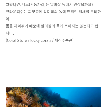
그렇다면, 니모(흰동가리)는 말미잘 독에서 괸찮을까요?
크라운피쉬는 피부층에 말미잘의 독에 면역인 액채를 분비하
여
몸을 지켜주기 때문에 말미잘의 독에 쏘이지는 않는다고 합
니다.
(Coral Store / locky corals / 세진수족관)