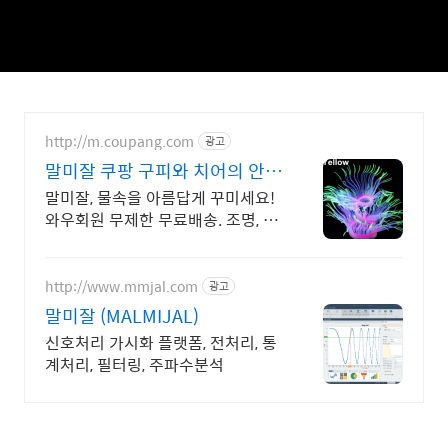
http://m.coupang.com
광고
말미잘 쿠팡 구피와 치어의 안식
처
말미잘, 물속을 아름답게 꾸미세요!
와우회원 무제한 무료배송. 조명, 영
양제 걱정 없이 물고기 집을 예쁘고
편리하게 만들어주세요.
http://www.mmjal.com
광고
말미잘 (MALMIJAL)
신호처리 가시화 플랫폼, 전처리, 통
계처리, 필터링, 주파수분석