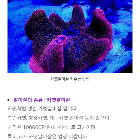
카펫말미잘 키우는 방법
말미잘의 종류 : 카펫말미잘
카펫처럼 생긴 카펫말미잘 입니다.
그린카펫, 형광카펫, 레드카펫 말미잘 등이 있으며
가격은 100000만원대 후반대로 고가이며
특히, 레드카펫말미잘은 엄청 비쌉니다.