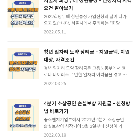
서울시 희망두배 청년통장 - 신청자격 자격
요건 알아보기
2022희망두배 청년통장 가입신청의 달이 다가
오고 있습니다. 서울시에서 주최하는 "희망두
배 청년통장"은 적금한 원금을 두배로 돌려받을
2022.05.11
수 있는 청년지원 상품으로 청년들에게 매우 인
기있는 통장인데요. 서울시 희망두배 청년통장
은 사전조회가 200만건에 육박하고 조기소진
청년 일자리 도약 장려금 - 지원금액, 지원
가능성 까지 나올정도로 많은 청년들이 관심을
대상, 자격조건
가지고 신청 준비에 임하고 있습니다. 그렇기 때
청년 일자리 도약 장려금은 고용노동부에서 코
문에 아직 시간이 남은 기간동안에 2022년 희
로나 바이러스로 인한 일자리 어려움을 겪고 있
망두배 청년통장의 자격조건 및 신청방법에 대
는 청년들을 위하여 코로나19가 장기화되면서
하여 아래 내용에서 확인해보도록 하겠습니다.
2022.03.25
직원을 새로 채용해야 하는 사업자는 부담이되
※ [목차] 서울시 희망두배 청년통장 ⊙ 1. 희망
고 취업을 준비하고 있는 청년들은 새로운 일자
두배 청년통장 알아보기 ☜ ⊙ 2. 희망두배 청년
리를 구하는 것이 힘든 상황입니다. 사업자 입장
통장 자격조건 ☜ ⊙ 3. 희망두배 청년통장 가입
4분기 소상공인 손실보상 지원금 - 신청방
에서는 매월 발생하는 지출 중 가장 부담으로 다
방법 ☜ 서울시 희망두배 청년통장 ▶ 희망두배
법 바로가기
가오는 지출은 인건비이기 때문인데요. 그래서
청년통장이란? 서울시에서 주..
중소벤처기업부에서 2021년 4분기 소상공인
청년을 고용하는 것으로 최대 960만원까지 수
솔실보상이 시작되어 3월 3일부터 신청이 가능
령할 수 있는 청년일자리도약장려금에 대한 내
한데요. 먼저 3일부터 온라인 신청이 가능한 신
용을 알아보도록 하겠습니다. ※ [목차] 청년일
2022.03.18
속보상 대상자를 필두로 3월 10일 목요일 부터