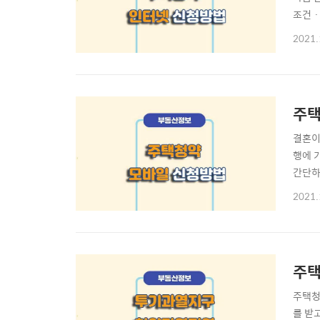
조건 
택청약
2021.
장 중
공급 
주택
결혼이
행에 
간단하
1. 
2021.
· 청
신청 
주택
주택청
를 받