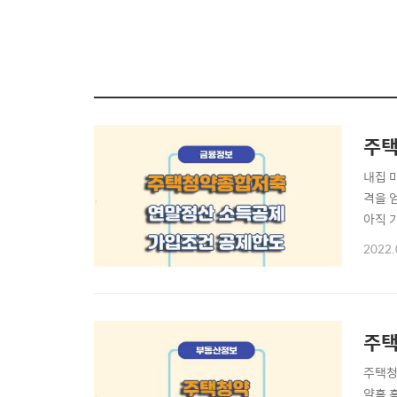
주택
내집 
격을 
아직 
대상자
2022.
2. 
필요하
주택
주택청
약홈 