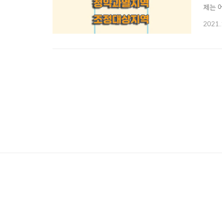
제는 
청약과
2021.
지구 
워짐에