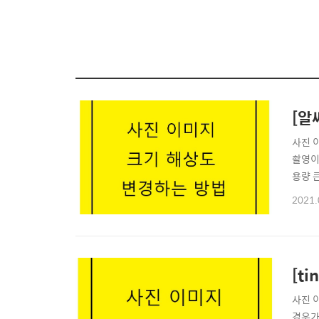
[알
사진 
촬영이
용량 
로 인
2021.
울 수
일 프
[t
사진 
경우가