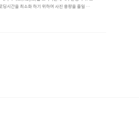
딩시간을 최소화 하기 위하여 사진 용량을 줄일 필
조작법을 다시 배워하기도 힘들죠? tinypng 라는
진 이미지 용량 줄이는법 먼저 아래의 사이트에 접속