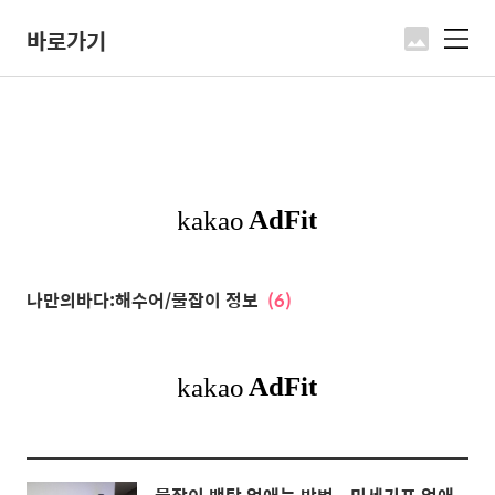
바로가기
메
뉴
나만의바다:해수어/물잡이 정보
(6)