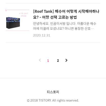
도하고 (자연적으로 생기기에는 너~~무 오래
하겠습니다. # "락"이란 무엇인가? - 라이브락
걸립니다.) 임의로 어항에 넣어주어서 만들기도
물잡이를 시작하는 해린이분들 라이브락, 데드
합니다. 그러면 박테리아를 넣어주어야 한다는
[Reef Tank] 해수어 어떻게 시작해야하나
락 많이 들어보셨죠? 그러면 "락"은 무엇일까
것인데 이 박테리아만 넣어주면 끝이 나는 걸까
요? - 어항 선택 고르는 방법
요? 그냥 돌맹이 아닌가요? 그리고, 돌맹이 같은
요? 박테리아가 어항내에 ..
안녕하세요. 민곰이서방 입니다. 아름다운 해수
생김새 때문에 물잡이를 바다에서 돌맹이 주워
어에 이끌려 오셨나요? 아니면 웅장한 산호의
다 하시는분들도 있다는 루머까지... (물론 이러
모습에 이끌려 들어오셨나요 오늘은 해수어 시
시면 안됩니다) 락이란 바다속에 살고 있는 다
2020.12.31
작인 수조선택 방법과 어떤 어항들이 있는지 알
양한 미생물들이 살고있는 집합체를 락이라고
아보겠습니다. # 섬프란 무엇인가? 해수어항
부릅니다. "라이브락"이 바로 그 것이죠. 살아
(수조)를 시작하기 위해서 가장 먼저 아셔야 하
있는 락이란 뜻입니다. 그렇다면 데드락은 무엇
는 단어가 섬프 입니다. 해수어랑은 담수어항에
일까요? 네 맞습니다. 죽어있는 락, 많은 미생물
비해 여과력이 10배이상이 충족되어야 하기 때
들이 죽어 사체만 남은..
1
2
문에 별도의 필터전용어항이 필요합니다. (해수
어항은 어항이 두개 필요하단 말씀) 이렇게 여
과력을 올려주는 필터전용 어항을 섬프라고 부
릅니다. 이 섬프의 종류에는 크게 나누면 배면섬
프와 하단섬프가 있습니다. 필터전용 어항이 아
래에 있나 뒤에 있나 차이입니다. 가끔 해수어항
티스토리
을 보면 쓸데없이 크고 긴 받침대를 보셨나요?
사실 이건 그냥 받침대가 아닌 필터어항..
© 2018 TISTORY. All rights reserved.