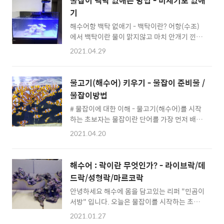
물잡이 백탁 없애는 방법 - 미세기포 없애
기
해수어항 백탁 없애기 - 백탁이란? 어항(수조)
에서 백탁이란 물이 맑지않고 마치 안개기 낀것
처럼 뿌옇게 보이는 현상을 백탁이라고 합니다.
2021.04.29
백탁 일반적으로 처음 어항 셋팅을 시작하는 물
잡이를 할 때에 대부분 나타나며 이 때, 물잡이
할 때 나타나는 백탁은 당연한 현상이며, 크게
물고기(해수어) 키우기 - 물잡이 준비물 /
우려를 하지 않아도 되는 경우 입니다. 하지만
물잡이방법
어항(수조)를 운영하고 물잡이가 끝난 상황에서
# 물잡이에 대한 이해 - 물고기(해수어)를 시작
백탁이 발생하는 것은 흔히 표현하는 "물이 깨
하는 초보자는 물잡이란 단어를 가장 먼저 배웁
졌다"라는 상황으로 물고기(해수어)나 산호 어
니다. #물잡이, 물잡이는 무엇인가? 물을 잡는
항 내에 생물에 큰 타격을 줄 수 있습니다. #해
2021.04.20
다는 표현은 물고기(해수어)가 살아갈 수 있는
수어 #어항 #어항용품 #백탁 #물잡이 #박테리
환경 즉, 물의 환경을 맟추어 주는 작업을 말합
아 백탁 - 원인과 구분 - 해수어항에서 백탁을
니다. (물고기가 살아갈 수 있는 물을 만들어 주
어떻게 없앨까? 를 먼저 생각하기 전 과연 "백탁
해수어 : 락이란 무엇인가? - 라이브락/데
는 작업을 말합니다.) - 상세하게 알아볼게요.
이 맞을까?" 먼저 생각을 하셔야 합니다. 백탁
드락/성형락/마르코락
그렇다면 물은 어떻게 만들어지는 것인가? 어항
의 구분과 원인..
안녕하세요 해수에 몸을 담고있는 리퍼 "민곰이
에 물만 부어 넣으면 물잡이가 끝나는 것일까
서방" 입니다. 오늘은 물잡이를 시작하는 초보
요? 물잡이는 어항내에 박테리아가 활착하는 것
자분들이 궁금할 수 있는 내용 중의 하나인 "락"
을 말합니다. 이 박테리아는 자연적으로 생기기
2021.01.27
도대체, 락이 무엇인가?에 대하여 알아보도록