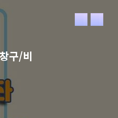
메
뉴
(창구/비