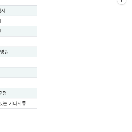
인서
서
원
증명원
규정
 있는 기타서류