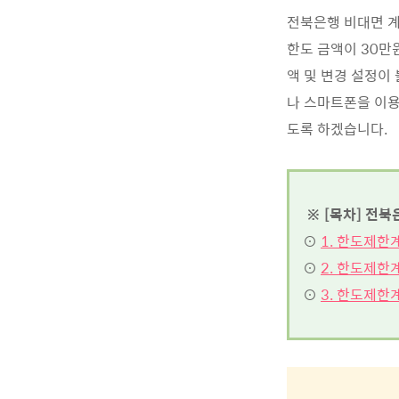
전북은행 비대면 
한도 금액이 30만
액 및 변경 설정이
나 스마트폰을 이용
도록 하겠습니다.
※ [목차] 전북
⊙
1. 한도제한
⊙
2. 한도제한
⊙
3. 한도제한