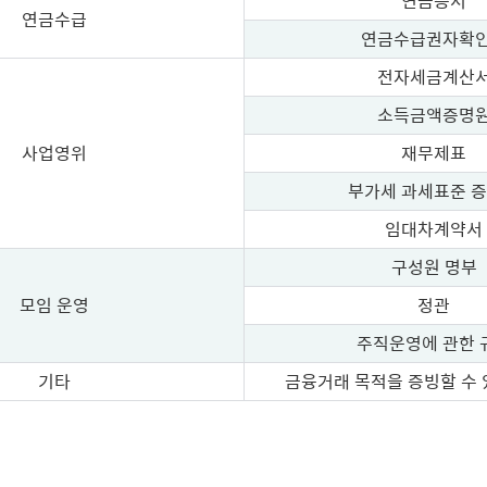
연금증서
연금수급
연금수급권자확
전자세금계산
소득금액증명
사업영위
재무제표
부가세 과세표준 
임대차계약서
구성원 명부
모임 운영
정관
주직운영에 관한 
기타
금융거래 목적을 증빙할 수