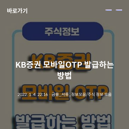
바로가기
메
뉴
KB증권 모바일OTP 발급하는
방법
2022. 1. 4. 22:16
ㆍ
금융_서류_정보모음/주식 정보 모음