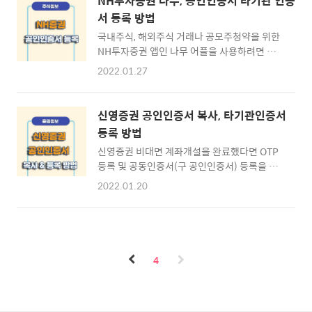
NH투자증권 나무, 공인인증서 타기관 인증
서 등록 방법
국내주식, 해외주식 거래나 공모주청약을 위한
NH투자증권 앱인 나무 어플을 사용하려면 필수
적으로 공인인증서나 OTP등을 발급하거나 등
2022.01.27
록을 해주어야 하는데요. 증권사나 은행에 방문
하지 않고 스마트폰 모바일 NH나무 앱을 통하
여 간단하게 공동인증서(구 공인인증서)를 등록
신영증권 공인인증서 복사, 타기관인증서
하는 방법과 이 때 필요한 준비물에 대하여 알아
등록 방법
보도록 하겠습니다. ※ 목차 ⊙ 1. 인증서 등록
신영증권 비대면 계좌개설을 완료했다면 OTP
무엇이필요한가요? · NH나무 공인인증서 등록
등록 및 공동인증서(구 공인인증서) 등록을 진
준비 ⊙ 2. NH투자증권 모바일 앱 다운로드 ·
행하여야 하는데요. 이러한 등록절차는 신영증
NH나무 다운로드 바로가기 ⊙ 3. NH나무 타기
2022.01.20
권 MTS 앱을 통하여만 등록가능한게 아니라
관 인증서 등록 · 타기관 인증서 등록 방법 NH
HTS프로그램 까지 사용하여야 해서 많은 분들
투자증권 인증서 등록 준비 ▶ 공인인증서 등록
이 복잡하고 어려워하고 계십니다. 이러한 분들
하기 위해 무엇이 필요한가요? 공모주청약 또는
을 위하여 신영증권 공인인증서 등록방법에 대
국내주식, 해외주식 주문을 위하여 NH투자증권
하여 상세하게 알아보도록 하겠습니다. ※ 목차
의 MTS거래를 준비..
4
⊙ 1. 신영증권 사용방법 · 이용절차 알아보기
⊙ 2. 신영증권 HTS 다운로드 · HTS 이플랜업
다운로드 바로가기 ⊙ 3. 신영증권 공인인증서