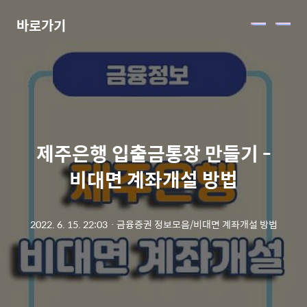
바로가기
메
뉴
제주은행 입출금통장 만들기 -
비대면 계좌개설 방법
2022. 6. 15. 22:03
ㆍ
금융증권 정보모음/비대면 계좌개설 방법