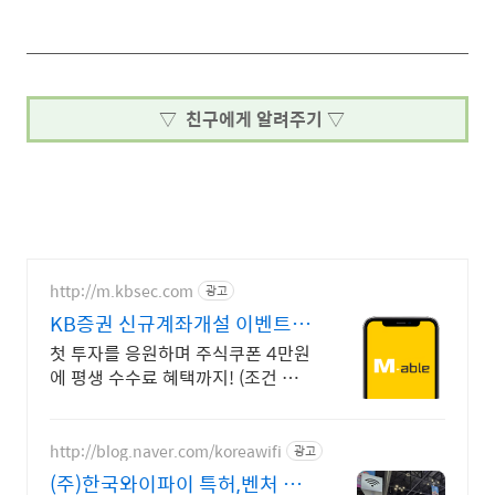
▽ 친구에게 알려주기 ▽
http://m.kbsec.com
광고
KB증권 신규계좌개설 이벤트
국내주식쿠폰 최대 5만원
첫 투자를 응원하며 주식쿠폰 4만원
에 평생 수수료 혜택까지! (조건 충
족 시) KB증권에서 첫 투자 지원받
고 평생 수수료 혜택 받으세요!
http://blog.naver.com/koreawifi
광고
(주)한국와이파이 특허,벤처 1:1