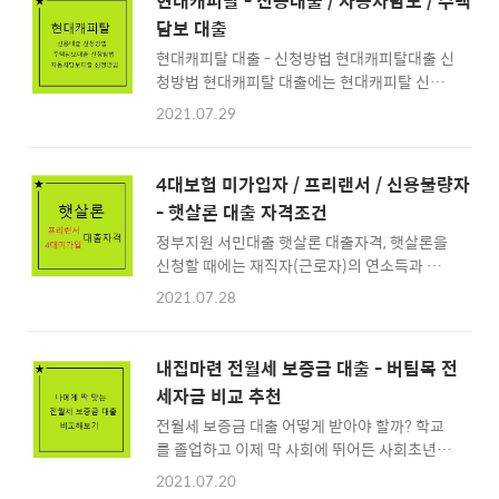
현대캐피탈 - 신용대출 / 자동차담보 / 주택
담보 대출
현대캐피탈 대출 - 신청방법 현대캐피탈대출 신
청방법 현대캐피탈 대출에는 현대캐피탈 신용
대출, 현대캐피탈 주택담보대출 현대캐피탈 자
2021.07.29
동차담보대출 등의 대출상품들이 있는데요. 신
용대출 주택담보대출 자동차담보대출 현대캐피
탈 대출을 신청하는 방법으로는 전화상담으로
4대보험 미가입자 / 프리랜서 / 신용불량자
신청하거나 1577-6174 상담시간 : 평일 09:00
- 햇살론 대출 자격조건
~ 18:00 (주말, 공휴일 제외) 현대캐피탈 인터
정부지원 서민대출 햇살론 대출자격, 햇살론을
넷대출 신청으로 온라인(PC) 신청이 가능합니
신청할 때에는 재직자(근로자)의 연소득과 재직
다. 또한 휴대전화 모바일을 통하여 현대캐피탈
기간에 따라 대출조건으로 선정되는데 저금리
어플을 설치하여 대출신청도 가능합니다. 현대
2021.07.28
대출 햇살론의 종류에는 햇살론, 햇살론17, 햇
캐피탈 인터넷(PC) 대출신청의 경우 365일 24
살론 특례 등이 있지만 햇살론 대출자격 조건은
시간 신청 및 상담이 가능합니다. 현대캐피탈 대
공통으로 아래와 같습니다. 연소득 3500만 이
출신청 및 대출상담 - 바로가기 현대캐피탈 인
내집마련 전월세 보증금 대출 - 버팀목 전
하 연소득 3500~4500만 이하 (개인 신용평점
터넷대출 신청으로 온라인(PC) 신청이 가능합
세자금 비교 추천
20% 이하) 재직기간 3개월 이상 신용점수 올리
니다. 또한 휴대전화 모바일..
전월세 보증금 대출 어떻게 받아야 할까? 학교
는 방법 ◀ 바로가기 햇살론은 재직기간과 연소
를 졸업하고 이제 막 사회에 뛰어든 사회초년생
득을 기준으로 재직기간을 요구하는 직장인을
장거리 회사를 다니기 위하여 주거지를 구하는
대상으로 하는 대출인데요 4대보험 미가입자
2021.07.20
분들 인생의 동반자를 만나 함께 살 집을 구하는