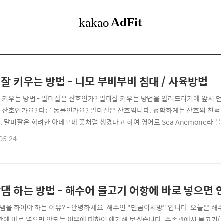
잘 키우는 방법 - 니모 부비부비 침대 / 사육방법
 키우는 방법 - 말미잘은 산호인가? 말미잘 키우는 방법을 알려드리기에 앞서 
 산호인가요? 다른 동물인가요? 말미잘은 산호입니다. 정확하게는 산호의 친적인 셈
. 말미잘은 화려한 아네모네 꽃처럼 생겼다고 하여 영어로 Sea Anemone라
이 있습니다. 산호는 무수히 많은 폴립을 나타내어 플랑크톤 등을 사냥하는데요
05.24
. 말미잘은 산호와는 조금 다르게 한개체가 단일폴립으로 되어있습니다. 자연
 크라운피쉬(흰동가리) 와 공생관..
댐 하는 방법 - 해수어 물고기 어항에 바로 넣으면 
맞댐을 하여야 하는 이유? - 안녕하세요. 해수인 "민곰이서방" 입니다. 오늘은
어항에 바로 넣으면 안되는 이유에 대하여 예기해 보겠습니다. 수족관에서 물고기(