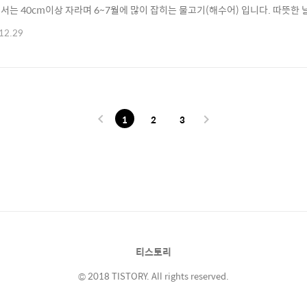
서는 40cm이상 자라며 6~7월에 많이 잡히는 물고기(해수어) 입니다. 따뜻
 예쁜 모습을 한 물고기 입니다. 검은줄과 흰줄로 어항의 포인트가 되지만 사육은
12.29
 6~10월 (따뜻한 날씨) 출몰빈도 : ★★★★★ (자주보임) 사육난이도 : ★★★
돔입니다. 노란색무늬의 아..
1
2
3
티스토리
© 2018 TISTORY. All rights reserved.