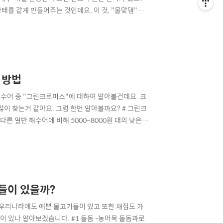
태를 같게 만들어주는 것인데요. 이 것, "물맞댐"을
 스트래스를 받기 때문입니다. 수족관에서 물고기(해
 스트래스를 받아 적응하지 못해 몇일을 못가거나 최악
 방법
수어 중 "그린크로미스"에 대하여 알아볼건데요. 크
많이 찾는거 같아요. 그럼 한번 알아볼까요? # 그린크
른 일반 해수어에 비해 5000~8000원 대의 낮은
 빛으로 어항에 예쁜 포인트가 되어 준답니다. # 그
미스의 진가는 떼샷과 아크로 콜라보인거 같습니다. 자
것들이 있을까?
 우리나라에도 예쁜 물고기들이 있고 또한 채집도 가
 있나 알아보겠습니다. #1 돌돔 -농어목 돌돔과로