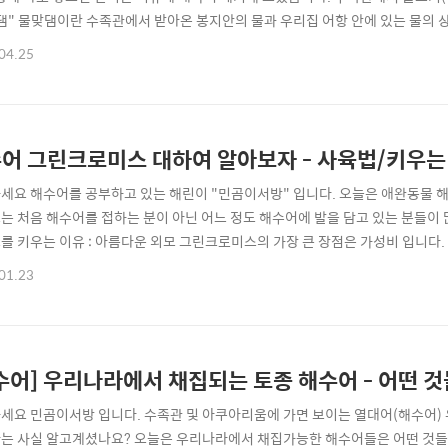
댐" 물맞댐이란 수족관에서 받아온 봉지안의 물과 우리집 어항 안에 있는 물의 상
이유는 수족관의 물과 우리집 수조의 물이 다르다면 물고기(해수어)에게는 매우
04.25
를 봉달하여 온 다음 우리집 어항에 바로 "퐁당" 하였을 경우 물고기(해수어)가
우 바로 폐사하는 경우도 있습..
어 그린크로미스 대하여 알아보자 - 사육법/키우는
세요 해수어를 공부하고 있는 해린이 "민곰이서방" 입니다. 오늘은 애완동물 해
는 처음 해수어를 접하는 분이 아닌 어느 정도 해수어에 발을 담고 있는 분들이 
를 키우는 이유 : 아름다운 외모 그린크로미스의 가장 큰 장점은 가성비 입니다. 다
로 부담없이 분양받을 수 있습니다. 또한, 보이는 각도에 따라 푸른빛과 에메랄드
01.23
미스 - 떼샷 & 아크로 콜라보 많은 리퍼분들이 크로미스를 좋아하는데요. 크로
 풍경처럼 무수한 크로미스..
수어] 우리나라에서 채집되는 토종 해수어 - 어떤 
세요 민곰이서방 입니다. 수족관 및 아쿠아리움에 가면 보이는 열대어(해수어)
는 사실 알고계셨나요? 오늘은 우리나라에서 채집가능한 해수어들은 어떤 것들이