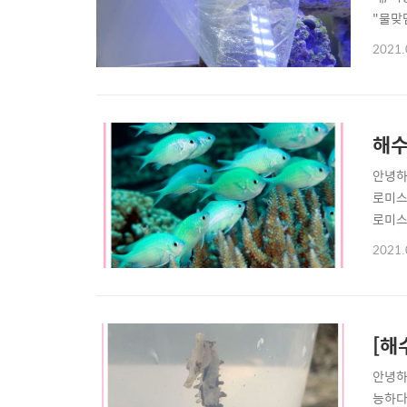
"물맞
하는 
2021.
수어)
의 경
해수
안녕하
로미스
로미스
가격대
2021.
린크로
연속의
[해
안녕하
능하다