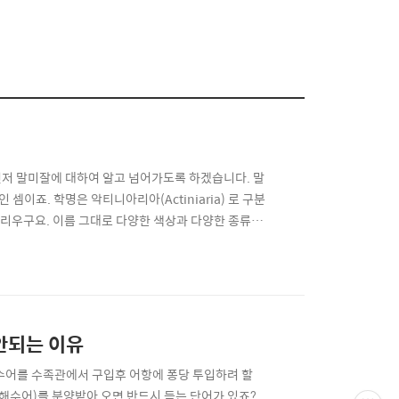
먼저 말미잘에 대하여 알고 넘어가도록 하겠습니다. 말
이죠. 학명은 악티니아리아(Actiniaria) 로 구분
 불리우구요. 이름 그대로 다양한 색상과 다양한 종류의
. 말미잘도 마찬가지로 촉수를 이용하여 먹이를 사냥
에서의 말미잘은 돌맹이나 바위에 붙어서 생활을하며
안되는 이유
 해수어를 수족관에서 구입후 어항에 퐁당 투입하려 할
해수어)를 분양받아 오면 반드시 듣는 단어가 있죠?