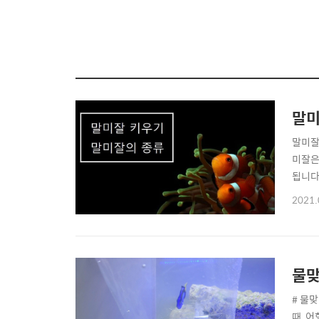
말미
말미잘
미잘은
됩니다
말미잘
2021.
합니다
니모,
물맞
# 물
때, 