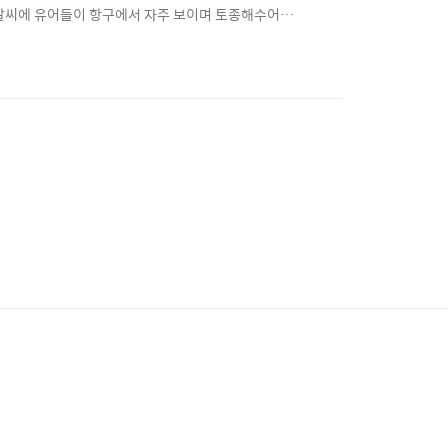
한 날씨에 유어들이 항구에서 자주 보이며 토종해수어들
 조금 힘든 어종 입니다. 채집장소 : 항구직벽 출몰시
 #2 범돔 -농어목 황줄깜정이과로 그이름도 유명한 흉폭