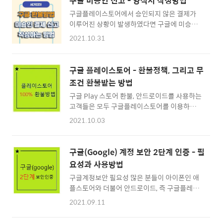
구글 미승인 신고 - 양식서 작성방법
구글플레이스토어에서 승인되지 않은 결제가
이루어진 상황이 발생하였다면 구글에 미승인
신고서를 작성하여 요청하여야 환불을 받을 수
2021.10.31
있습니다. 아래의 절차에 따라 구글 미승인 신고
양식서 작성방법을 알아보겠습니다. ※ 목차 ⊙
1. 구글 플레이스토어 환불방법 · 구글 미승인
구글 플레이스토어 - 환불정책, 그리고 무
결제환불 · 구글 플레이스토어 환불절차 ⊙ 2.
조건 환불받는 방법
미승인 신고서 양식 바로가기 · 구글 미승인 결
구글 Play 스토어 환불, 안드로이드를 사용하는
제 양식 다운로드 ⊙ 3. 미승인 신고 양식 작성
고객들은 모두 구글플레이스토어를 이용하는데
방법 ⊙ 4. 미승인 신고 처리기간 · 구글 미승인
요. 구글플레이스토어는 무료 또는 유료 어플,
결제 처리기간 · 구글 고객센터 연락하기 구글
2021.10.03
모바일 앱을 다운로드 및 구매하기 위한 스토어
플레이스토어 환불방법 구글 미승인 결제환불
(상점)으로 대부분이 무료 컨텐츠를 이용하겠지
구글 플레이스토어에서 승인되지않은 결제 즉,
만 내가 게임컨텐츠를 구매하는 것을 제외하고
미승인 결제가 이루어졌다면 미승인 결제 신고
구글(Google) 계정 보안 2단계 인증 - 필
자녀들이 부모의 허락없이 구매하거나 혹은 구
서를 작성하여 구글에 보낸 뒤 고객센터에서 환
요성과 사용방법
글Play스토어의 결제수단을 이용하여 사기를
불절차를 진행하여야 합니..
구글계정보안 필요성 많은 분들이 아이폰인 애
당하는 등의 결과로 인하여 환불을 받아야 하는
플스토어와 더불어 안드로이드, 즉 구글플레이
상황이 있습니다. Google 플레이 스토어 환불
스토어를 이용하여 다양한 모바일 앱을 유료로
방법, 구글 Play 스토어에서 환불을 받기위해서
2021.09.11
또는 무료로 다운로드 및 설치를 하고 있습니다.
는 먼저 구글 환불정책에 대하여 알아야 환불을
이를 위해서는 구글 계정이란 것이 필요한데 대
좀 더 높은 확률로 받을 수 있으며, 내가 환불하