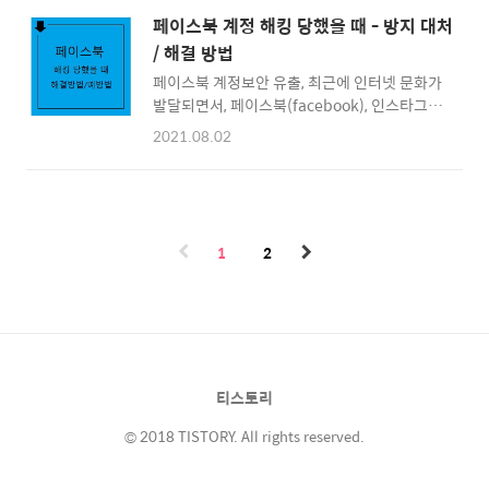
부분이 내가 구글계정이 있었는지 아니면 가입
려는 목적과 유형에 따라 환불받는 방법이 달라
페이스북 계정 해킹 당했을 때 - 방지 대처
후 전혀 관심을 주지 않는분들이 대다수 인데요.
질 수 있으니 플레이스토어 환불정책과 환불 방
/ 해결 방법
최근에 들어 이 구글 플레이 스토어를 통한 승인
법 대하여 알아보도록 하..
페이스북 계정보안 유출, 최근에 인터넷 문화가
되지않은 결제, 작게는 10만원 크게는 몇백만원
발달되면서, 페이스북(facebook), 인스타그램
까지 인출되는 사기에 많은분들이 피해를 입었
등의 SNS 해킹시도 가 정말 많은데요. 직접 계
는데요. 이는 나의 부주의한 행동에서 비롯된것
2021.08.02
정 해킹 당하신 분들도 많지만 SNS 해킹시도 또
이 아닌 구글플레이 스토어의 특징을 이용한 사
는 계정 로그인시도 정말 많이 보셨을거라 생각
기로 구글 2단계 인증을 통하여 내 계정을 보안
합니다. 개인정보 유출 계좌 해킹 시도가 일어난
하고 사전에 방지할 수 있습니다. 구글플레이 결
거죠 특히, SNS 중 많은 사람들이 이용하는 페
제사기 사례 알아보기 구글 계정 2단계 인증 사
이스북(FACEBOOK) 계정해킹 사례를 말씀드
용방법 구글 2단계 보안인증 방법..
1
2
리자면 모르는 사람이 여성의 사진과 동영상을
보내고 이를 클릭했을 때, 컴퓨터(PC) 및 휴대
폰 전체가 해킹을 당하는 피해사례가 있었는데
요. 추가적으로 동영상에 얼굴을 위조해 돈을 요
구하는 등의 협박당하는 사례들이 있습니다. 그
리고 2차피해로 이렇게 바이러스가 감연된 계
티스토리
정에서 친구나 가족등의 페이스북(facebook)
메신저로 클..
© 2018 TISTORY. All rights reserved.