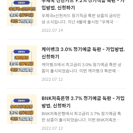
우체국 신한카드 9.2% 정기적금 특판 - 가
입방법, 신청하기
우체국x신한카드 정기적금 특판 상품의 금리인
상 소식입니다. 지난 4월에 출시된 "우체국 신
한우정적금"은 8.95% 금리(이율)에서 이번 7
2022.07.14
월 14일 기준 금리 상승에 맟추어 최대금리
9.2%로 인상한다는 소식을 발표하였습니다.
우체국 신한우정적금은 출시 2개월만에 적금가
케이뱅크 3.0% 정기예금 특판 - 가입방법,
입이 4만여좌에 달할 정도로 호응이 좋은 적축
신청하기
상품으로 이번 금리인상으로 더 많은 가입자들
케이뱅크에서 최고금리 3.0% 정기예금 특판 상
이 몰릴것으로 예상되는데 아래 내용에서 우체
품이 출시되었습니다. 이번 케이뱅크 특판예금
국x신한카드 정기적금 상품안내 및 가입 신청방
"코드k정기예금" 상품은 가입기간 100일에 금
법에 대하여 알아보도록 하겠습니다. ※ [목차]
2022.07.12
리(이율) 3.0%를 받을 수 있는 단기예금 상품으
우체국x신한카드 9.2% 정기적금 특판 ⊙ 1. 정
로 케이뱅크 모바일어플을 통하여 비대면 가입
기적금 알아보기 ☜ ⊙ 2. 정기적금 준비하기
이 가능합니다. 케이뱅크 정기예금 특판 상품안
☜ ⊙ 3. 정기적금 가입하기 ☜ 우체국예금x신
BNK저축은행 3.7% 정기예금 특판 - 가입
내 및 가입 신청방법에 대하여 알아보도록 하겠
한카드 우정적금 9.2% 알아보기 ▶ 우체국 신
방법, 신청하기
습니다. ※ [목차] 케이뱅크 3.0% 정기예금 특
한 우정적금 "가입정보" 우체..
BNK저축은행에서 최고금리 3.7% 정기예금 특
판 ⊙ 1. 정기예금 알아보기 ☜ ⊙ 2. 정기예금
판 상품이 출시되었습니다. 이번 BNK저축은행
준비하기 ☜ ⊙ 3. 정기예금 가입하기 ☜ 케이
특판예금 "정기예금" 및 "삼삼한정기예금" 상
뱅크 3.0% 정기예금 특판 알아보기 ▶ "코드k
2022.07.12
품은 영업지점 방문 또는 온라인가입(인터넷뱅