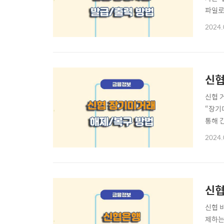
파일로
[목차
2024.
PC 
확인서
신협
신협 
“장기
통해 
협 거
2024.
미거래
6개월
신협
신협 
제하는