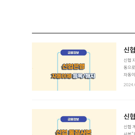
신협
신협 
동으로
자동이
동이체
2024.
에 방
록하고
신협
신협 
사본”