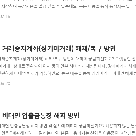
 저장하여 통장사본을 발급 받을 수 있는데요. 본문 내용을 통해 통장사본 발급
] 신협 계좌개설확인서(통장사본) 발급/출력 ⊙ 1. 통장사본 발급 유의사항 ☜ 
07.16
출력 방법 ☜ 신협 계좌개설확인서(통장사본) 발급 유의사항 ▶ 통장사본 발급
를 요구하..
 거래중지계좌(장기미거래) 해제/복구 방법
거래중지계좌(장기미거래) 해제/복구 방법에 대하여 궁금하신가요? 오랫동안 신협
미거래” 상태로 전환되어 이체 등의 일부 서비스가 제한됩니다. 장기미거래 해제
간편하게 비대면 해제가 가능하넫요. 본문 내용을 통해 징기미거래 비대면 해제 
래중지계좌(장기미거래) ⊙ 1. 장기미거래 기준 ☜ ⊙ 2. 장기미거래 해제/
06.20
 기준 오랜만에 신협ON뱅크를 사용하신 분들이라면 장기미거래로 인해 이체가
 이상 이체거래가 없..
 비대면 입출금통장 해지 방법
비대면 입출금통장 해지 방법 및 절차에 대하여 궁금하신가요? 사용하지 않는 통
 것을 “계좌해지”라고 말하는데요. 본문 내용에서는 신협을 이용중인 고객님들