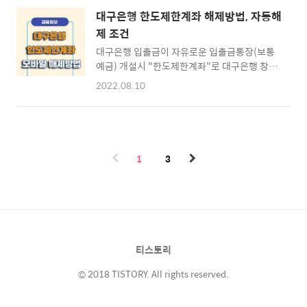
발생하게 되는데 대구은행 영업지점을 방문하
금", "손실보전금" 수령한 기업을 대상으로 대
대구은행 한도제한계좌 해제방법, 자동해
지 않더라도 스마트폰을 이용하여 간편하게 해
출금액 한도 2천만원까지 초저금리로 지원하고
제 조건
결할 수 있는데요. 아래 내용에서 알아보도록 하
있는 프로그램으로 대구은행을 통하여 ..
대구은행 입출금이 자유로운 입출금통장(보통
겠습니다. ※ [목차] 대구은행 이체한도 증액·
예금) 개설시 "한도제한계좌"로 대구은행 창구
변경 ⊙ 1. 한도제한과 이체한도 금액 ☜ ⊙ 2.
이체 또는 비대면(인터넷뱅킹/모바일뱅킹) 이
이체한도 변경 준비하기 ☜ ⊙ 3. 이체한도 증액
2022.08.10
체 등의 이용가능 금액 한도가 낮게 설정이 되어
변경하기 ☜ 대구은행 이체한도 금액 해제방법
큰 금액의 이체/송금되지 않아 불편함을 느낄
▶ 이체한도와 한도제한계좌 대구은행을 포함
수 있습니다. 대구은행 한도제한계좌는 영업지
하여 모든 금융권 은행에서 신규로 계좌개설시
점 창구방문 또는 모바일 어플을 통하여 간단하
이체나 송금등 한도가 제한된 계좌로 개설이 된
게 해제가 가능한데 아래 내용에서 대구은행 한
다는 점 알고 계셨나요? 이는 대포통장..
1
3
도제한계좌에 대하여 상세하게 알아보도록 하
겠습니다. ※ [목차] 대구은행 한도제한계좌 해
제(풀기) ⊙ 1. 한도제한계좌 해제방법 ☜ ⊙ 2.
한도제한계좌 자동해제 ☜ ⊙ 3. 모바일 제한계
좌 해제 ☜ 대구은행 한도제한계좌 이용한도/해
제방법 ▶ 대구은행 제한계좌 한도금액 대구은
티스토리
행 한도제한계좌는 일반적으로 우리가 발급받
는 입출금통장(보통예금)에 한하여 적용되며..
© 2018 TISTORY. All rights reserved.