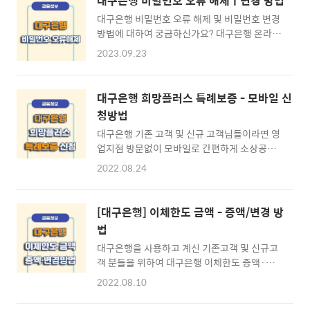
대구은행 비밀번호 오류 해제ㅣ변경 방법
대구은행 비밀번호 오류 해제 및 비밀번호 변경
방법에 대하여 궁금하신가요? 대구은행 온라인
(인터넷/스마트)뱅킹을 이용하고 계신 고객님
2023.09.23
들 중 비밀번호를 잊어버려 생각나지 않거나 연
속하여 비밀번호를 틀려 오류가 나타나시는 분
들은 비밀번호 오류 해제 및 비밀번호 신규 등록
대구은행 희망플러스 특례보증 - 모바일 신
이 가능한데요. 본문 내용을 통해 알아보도록 하
청방법
겠습니다. ※ [목차] 대구은행 비밀번호 해제/변
대구은행 기존 고객 및 신규 고객님들이라면 영
경 ⊙ 1. 비밀번호 오류 해제방법 ☜ ⊙ 2. 비밀
업지점 방문없이 모바일로 간편하게 소상공인
번호 해제/변경 준비하기 ☜ ⊙ 3. 비밀번호 해
긴급 경영 안정자금 "희망플러스 특례보증" 신
제/변경 따라하기 ☜ 대구은행 비밀번호 오류
2022.08.24
청 이용이 가능한데요. 최대 2천만원 까지 1%
해제 방법 ▶ 대구은행 비밀번호 해제/변경 방
금리대로 신청이 가능한 "희망플러스 특례보
법 대구은행을 주거래 은행 계좌로 사용하고 계
증" 아래 내용에서 대구은행 희망플러스 특례보
신 고객님들 중 비밀번호가 생각나지 않거나 비
[대구은행] 이체한도 금액 - 증액/변경 방
증 모바일 신청방법 및 신청절차에 대하여 알아
밀번호 횟수 오류로 인하여 막히신 분들이라면
법
보도록 하겠습니다. ※ [목차] 대구은행 희망플
비밀번호 신규 변경을 통해 ..
대구은행을 사용하고 계신 기존고객 및 신규고
러스 특례보증 ⊙ 1. 특례보증 알아보기 ☜ ⊙
객 분들을 위하여 대구은행 이체한도 증액·변
2. 특례보증 준비하기 ☜ ⊙ 3. 특례보증 신청하
경하는 방법에 대하여 알아보도록 하겠습니다.
기 ☜ 소상공인 희망플러스 특례보증 알아보기
2022.08.10
대구은행 이체한도 금액 제한으로 인하여 큰 금
▶ 희망플러스 특례보증이란? 소상공인 희망플
액을 이체하지 못하거나 나누어 보내는 상황이
러스 특례보증이란 정부의 "소상공인방역지원