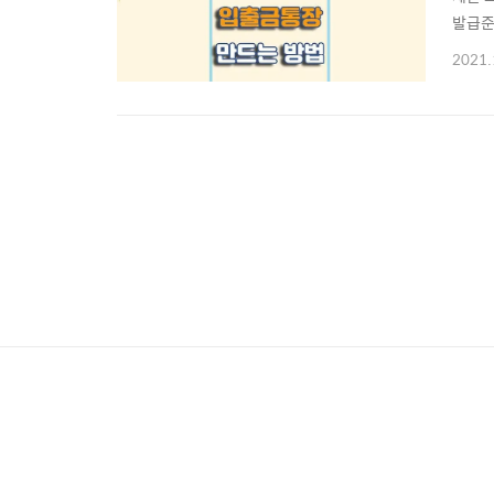
발급준
기 ☜
2021.
설하는
통장 