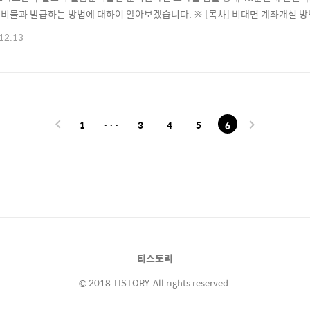
비물과 발급하는 방법에 대하여 알아보겠습니다. ※ [목차] 비대면 계좌개설 방법 
 ⊙ 신협 자주 찾는 서비스/문제해결 [바로가기] ☜ 신협 입출금통장 발급 준비물
12.13
 방법은 신협은행 영업점에 방문하는 방법과 스마트폰을 이용하여 비대면 계좌개
개설을 하기위해서는 계좌개설 앱인 신협온..
1
···
3
4
5
6
티스토리
© 2018 TISTORY. All rights reserved.