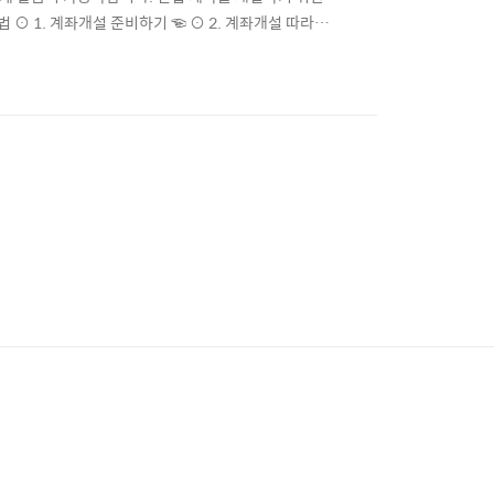
⊙ 1. 계좌개설 준비하기 ☜ ⊙ 2. 계좌개설 따라하
 ▶ 신협on 모바일 앱 다운로드 신협 입출금통장을 개
설 방법 두가지가 있습니다. 후자인 모바일 입출금