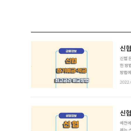
신협
신협 
한 방
방법에
스/문
2022.
협은행
는 분
신협
예전에
제는 