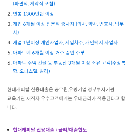
(파견직, 계약직 포함)
연봉 1300만원 이상
개업 6개월 이상 전문직 종사자 (의사, 약사, 변호사, 법무
사)
개업 1년이상 개인사업자, 지입차주, 개인택시 사업자
아파트에 6개월 이상 거주 중인 주부
아파트 주택 건물 등 부동산 3개월 이상 소유 고객(주상복
합, 오피스텔, 빌라)
현대캐피탈 신용대출은 공무원,우량기업,정부투자기관
교육기관 재직자 우수고객에게는 우대금리가 적용된다고 합
니다.
현대캐피탈 신용대출 : 금리/대출한도