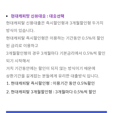
현대캐피탈 신용대출 : 대출선택
현대캐피탈 신용대출은 즉시할인형과 3개월할인형 두가지
방식이 있습니다.
현대캐피탈 즉시할인형은 이용하는 기간동안 0.5%의 할인
된 금리로 이용하고
3개월할인형의 경우 3개월마다 기본금리에서 0.5%씩 할인
되기 시작해서
거치 기간동안에는 할인이 되지 않는 방식이기 때문에
상환기간을 길게잡는 분들에게 유리한 대출방식 입니다.
현대캐피탈 즉시할인형 : 이용기간 동안 0.5%할인
현대캐피탈 3개월할인형 : 3개월마다 0.5%씩 할인