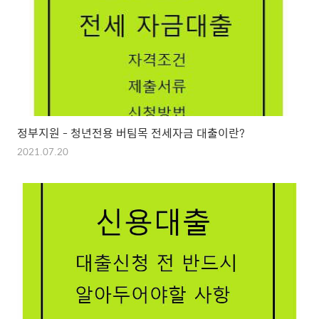
정부지원 - 청년전용 버팀목 전세자금 대출이란?
2021.07.20