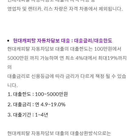
영업차 및 랜터카, 리스 차량은 자격 차종에서 제외됩니다.
현대캐피탈 자동차담보 대출 : 대출금리/대출한도
현대캐피탈 자동차담보 대출의 대출한도는 100만원에서
5000만원 까지 가능하며 연 최소 4%대에서 최대19%까지
의
대출금리로 신용등급에 따라 금리가 다르게 책정 될 수 있습
니다.
대출한도 : 100~5000만원
대출금리 : 연 4.9~19.0%
대출기간 : 1~4년
현대캐피탈 자동차담보 대출의 대출상환방식으로는