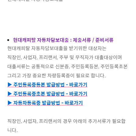
현대캐피탈 자동차담보대출 : 제출서류 / 준비서류
현대캐피탈 자동차담보대출을 받기위한 대상자는
직장인, 사업자, 프리랜서, 주부 및 무직자가 대출대상이며
대출서류는 공통적으로 신분증, 주민등록등본, 주민등록초본
그리고 가장 중요한 차량등록증이 필요로 합니다.
▶ 주민등록증등본 발급방법 - 바로가기
▶ 주민등록증초본 발급방법 - 바로가기
▶ 자동차등록증 발급방법 - 바로가기
직장인, 사업자, 프리랜서의 경우 아래의 추가서류가 필요합
니다.