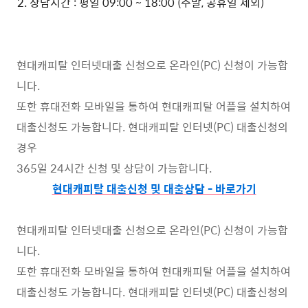
상담시간 : 평일 09:00 ~ 18:00 (주말, 공휴일 제외)
현대캐피탈 인터넷대출 신청으로 온라인(PC) 신청이 가능합
니다.
또한 휴대전화 모바일을 통하여 현대캐피탈 어플을 설치하여
대출신청도 가능합니다. 현대캐피탈 인터넷(PC) 대출신청의
경우
365일 24시간 신청 및 상담이 가능합니다.
현대캐피탈 대출신청 및 대출상담 - 바로가기
현대캐피탈 인터넷대출 신청으로 온라인(PC) 신청이 가능합
니다.
또한 휴대전화 모바일을 통하여 현대캐피탈 어플을 설치하여
대출신청도 가능합니다. 현대캐피탈 인터넷(PC) 대출신청의