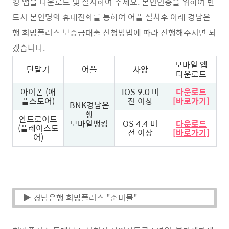
킹 앱을 다운로드 및 설치하여 주세요. 본인인증을 위하여 반
드시 본인명의 휴대전화를 통하여 어플 설치후 아래 경남은
행 희망플러스 보증금대출 신청방법에 따라 진행해주시면 되
겠습니다.
모바일 앱
단말기
어플
사양
다운로드
아이폰 (애
IOS 9.0 버
다운로드
플스토어)
전 이상
[바로가기]
BNK경남은
행
안드로이드
모바일뱅킹
OS 4.4 버
다운로드
(플레이스토
전 이상
[바로가기]
어)
▶ 경남은행 희망플러스 "준비물"