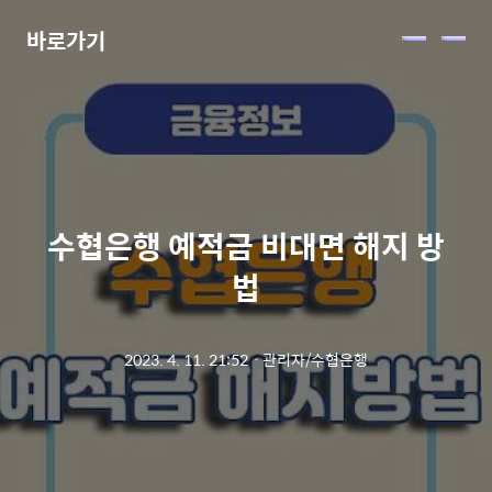
바로가기
메
뉴
수협은행 예적금 비대면 해지 방
법
2023. 4. 11. 21:52
ㆍ
관리자/수협은행