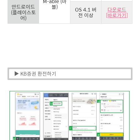
M-able (마
안드로이드
블)
OS 4.1 버
다운로드
(플레이스토
전 이상
[바로가기]
어)
▶ KB증권 환전하기