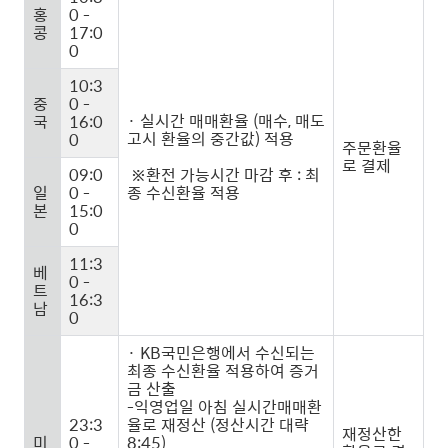
홍
0 -
콩
17:0
0
10:3
중
0 -
· 실시간 매매환율 (매수, 매도
국
16:0
고시 환율의 중간값) 적용
0
주문환율
로 결제
09:0
※환전 가능시간 마감 후 : 최
일
0 -
종 수신환율 적용
본
15:0
0
11:3
베
0 -
트
16:3
남
0
· KB국민은행에서 수신되는
최종 수신환율 적용하여 증거
금 산출
-익영업일 아침 실시간매매환
23:3
율로 재정산 (정산시간 대략
재정산한
미
0 -
8:45)