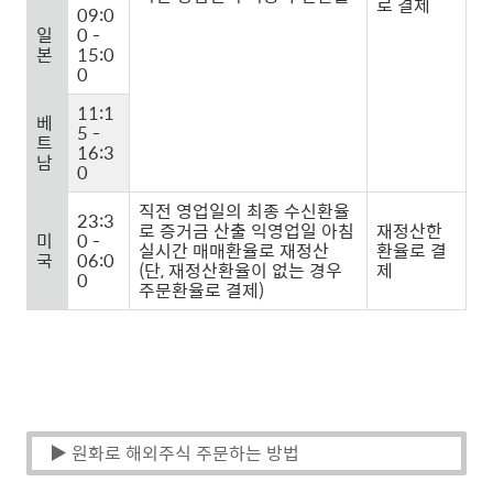
로 결제
09:0
일
0 -
본
15:0
0
11:1
베
5 -
트
16:3
남
0
직전 영업일의 최종 수신환율
23:3
로 증거금 산출 익영업일 아침
재정산한
미
0 -
실시간 매매환율로 재정산
환율로 결
국
06:0
(단, 재정산환율이 없는 경우
제
0
주문환율로 결제)
▶ 원화로 해외주식 주문하는 방법