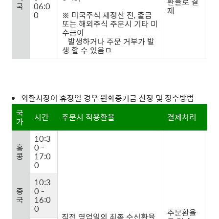
환율로 결
국
06:0
제
0
※ 미국주식 재정산 전, 출금
또는 해외주식 주문시 기타 미
수금이
발생하거나 주문 거부가 발
생 할 수 있음ㅁ
외환시장이 휴장일 경우 원화증거금 산정 및 징수방법
국
시간
주문시 적용환율
결제처리
가
10:3
홍
0 -
콩
17:0
0
10:3
중
0 -
국
16:0
0
주문환율
직전 영업일의 최종 수신환율