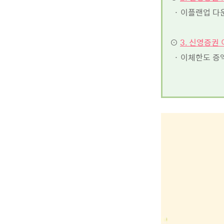
· 이플랜업 다
⊙
3. 신영증권
· 이체한도 증