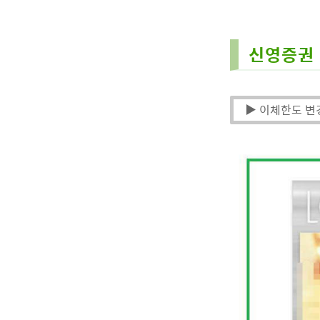
신영증권 
▶ 이체한도 변