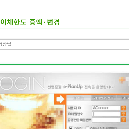
이체한도 증액·변경
경방법