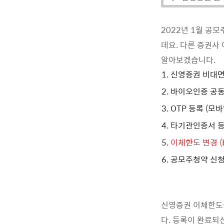
2022년 1월 공
데요. 다른 증권사
알아보겠습니다.
신영증권 비대면
바이오인증 공동 
OTP 등록 (모
타기관인증서 등록
이체한도 변경 (
공모주청약 신
신영증권 이체한도를
다. 등록이 완료되