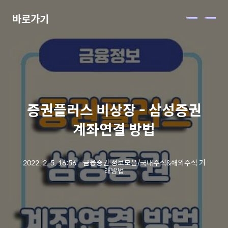
바로가기
메
뉴
증권플러스 비상장 - 삼성증권
계좌연결 방법
2022. 2. 5. 16:56
ㆍ
금융증권 정보모음/국내주식&해외주식 거
래방법