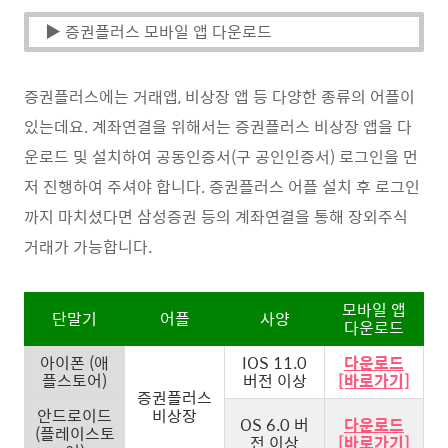
▶ 증권플러스 모바일 앱 다운로드
증권플러스에는 거래앱, 비상장 앱 등 다양한 종류의 어플이
있는데요. 계좌연결을 위해서는 증권플러스 비상장 앱을 다
운로드 및 설치하여 공동인증서(구 공인인증서) 로그인을 먼
저 진행하여 주셔야 합니다. 증권플러스 어플 설치 후 로그인
까지 마치셨다면 삼성증권 등의 계좌연결을 통해 장외주식
거래가 가능합니다.
모바일 앱
단말기
어플
사양
다운로드
아이폰 (애
IOS 11.0
다운로드
플스토어)
버전 이상
[바로가기]
증권플러스
안드로이드
비상장
OS 6.0 버
다운로드
(플레이스토
전 이상
[바로가기]