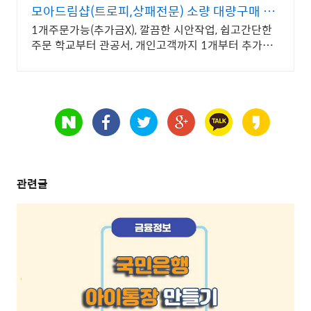
모아드림샵(트로피,상패전문) 소량 대량구매 빠
른작업!
1개주문가능(추가금X), 깔끔한 시안작업, 쉽고간단한
주문 학교부터 관공서, 개인고객까지 1개부터 추가금
없이 구매 가능합니다.
관련글