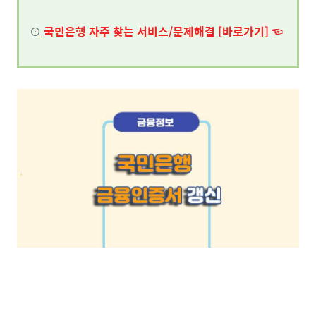
⊙
국민은행
자주 찾는 서비스/문제해결 [바로가기]
☜