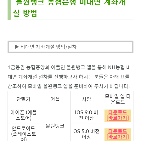
올원뱅크 농협은행 비대면 계좌개
설 방법
▶ 비대면 계좌개설 방법/절차
1금융권 농협중앙회 어플인 올원뱅크 앱을 통해 NH농협 비
대면 계좌개설 절차를 진행하고자 하시는 분들은 아래 표를
참조하여 모바일 올원뱅크 앱을 준비하여 주시기 바랍니다.
모바일 앱 다
단말기
어플
사양
운로드
아이폰 (애플
IOS 9.0 버
다운로드
스토어)
전 이상
[바로가기]
올원뱅크
안드로이드
OS 5.0 버전
다운로드
(플레이스토
이상
[바로가기]
어)