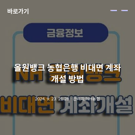
바로가기
메
뉴
올원뱅크 농협은행 비대면 계좌
개설 방법
2024. 9. 23. 21:28
ㆍ
관리자/NH농협