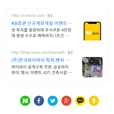
http://m.kbsec.com
광고
KB증권 신규계좌개설 이벤트
국내주식쿠폰 최대 5만원
첫 투자를 응원하며 주식쿠폰 4만원
에 평생 수수료 혜택까지! (조건 충
족 시) Young 고객님은 국내주식쿠
폰 5만원! (1986년 이후 출생)
http://blog.naver.com/koreawifi
광고
(주)한국와이파이 특허,벤처 1:1
맞춤 상담 및 견적
와이파이 설계구축 전문, 공공와이
파이, 행사, 이벤트, IOT, 건축시설 와
이파이 설계 구축 프로모션 전문회
사, 팝업스토어 등 다수 레퍼런스 보
유