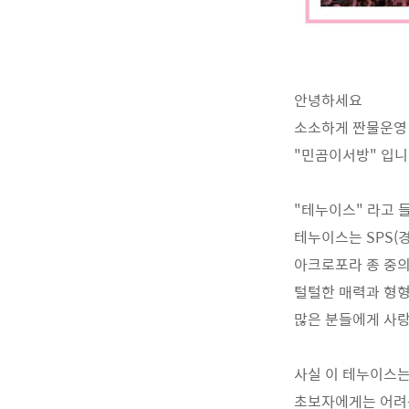
안녕하세요
소소하게 짠물운영
"민곰이서방" 입니
"테누이스" 라고 
테누이스는 SPS(
아크로포라 종 중
털털한 매력과 형
많은 분들에게 사랑
사실 이 테누이스
초보자에게는 어려