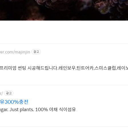
ver.com/majinjin
광고
 프리미엄 썬팅 시공해드립니다.레인보우,틴트어카,스미스클럽,레이
r/
광고
섬유300%충전
 sugar. Just plants. 100% 야채 식이섬유