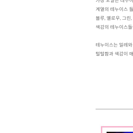
가장 노멀한 테누이
계열의 테누이스 들
블루, 옐로우, 그린
색감의 테누이스들
테누이스는 밀레와
털털함과 색감이 