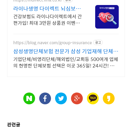
라이나생명 다이렉트 뇌심보험
최대 3만원 상품권 증정
건강보험도 라이나다이렉트에서 간
편가입! 최대 3만원 상품권 이벤트
놓치지 마세요!
https://blog.naver.com/group-insurance
광고
삼성생명단체보험 전문가 삼성 기업재해 단체보
장보험
기업단체/비영리단체/해외법인/교회등 500여개 업체
의 현명한 단체보험 선택은 이곳 365일! 24시간! 장소
불문! (해외포함) 근무중이든 아니든 재해사고 보장!
관련글