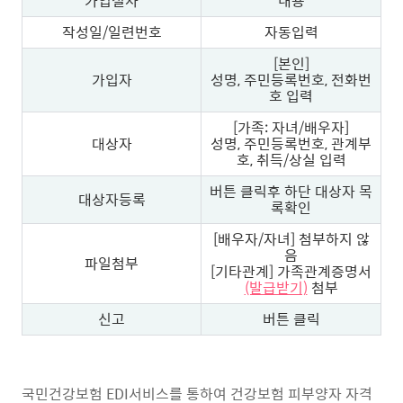
가입절차
내용
작성일/일련번호
자동입력
[본인]
가입자
성명, 주민등록번호, 전화번
호 입력
[가족: 자녀/배우자]
대상자
성명, 주민등록번호, 관계부
호, 취득/상실 입력
버튼 클릭후 하단 대상자 목
대상자등록
록확인
[배우자/자녀] 첨부하지 않
음
파일첨부
[기타관계] 가족관계증명서
(발급받기)
첨부
신고
버튼 클릭
국민건강보험 EDI서비스를 통하여 건강보험 피부양자 자격