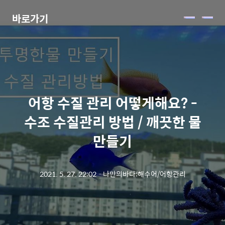
바로가기
메
뉴
어항 수질 관리 어떻게해요? -
수조 수질관리 방법 / 깨끗한 물
만들기
2021. 5. 27. 22:02
ㆍ
나만의바다:해수어/어항관리