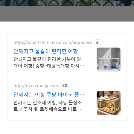
https://smartstore.naver.com/aquadeco
광고
안깨지고 물갈이 편리한 어항
안깨지고 물갈이 편리한 거북이 열
대어 어항! 중형~대왕특대형 까지
다양한 사이즈
http://m.coupang.com
광고
안깨지는 어항 쿠팡 아이도 좋아
하는 어항
안깨지는 신소재 어항, 자동 물청소
로 깨끗하게! 로켓배송으로 바로 만
나요. 물갈이 고민 끝! LED 무드등과
가볍고 튼튼한 디자인으로 우리집에
행복을.