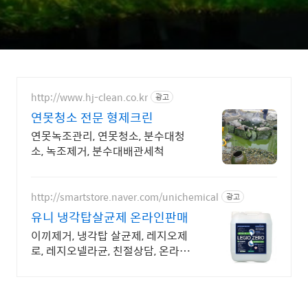
http://www.hj-clean.co.kr
광고
연못청소 전문 형제크린
연못녹조관리, 연못청소, 분수대청
소, 녹조제거, 분수대배관세척
http://smartstore.naver.com/unichemical
광고
유니 냉각탑살균제 온라인판매
이끼제거, 냉각탑 살균제, 레지오제
로, 레지오넬라균, 친절상담, 온라인
간편결제