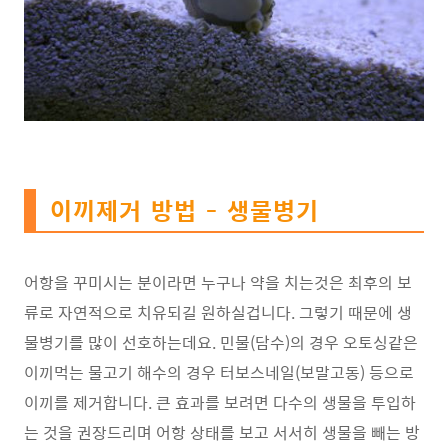
이끼제거 방법 - 생물병기
어항을 꾸미시는 분이라면 누구나
약을 치는것은 최후의 보
류로 자연적으로
치유되길 원하실겁니다.
그렇기 때문에 생
물병기를 많이 선호하는데요.
민물(담수)의 경우 오토싱같은
이끼먹는 물고기
해수의 경우 터보스네일(보말고동) 등으로
이끼를 제거합니다.
큰 효과를 보려면 다수의 생물을 투입하
는 것을
권장드리며 어항 상태를 보고 서서히 생물을
빼는 방