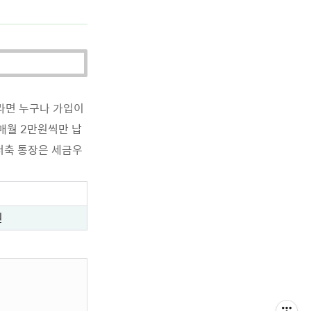
라면 누구나 가입이
매월 2만원씩만 납
저축 통장은 세금우
원