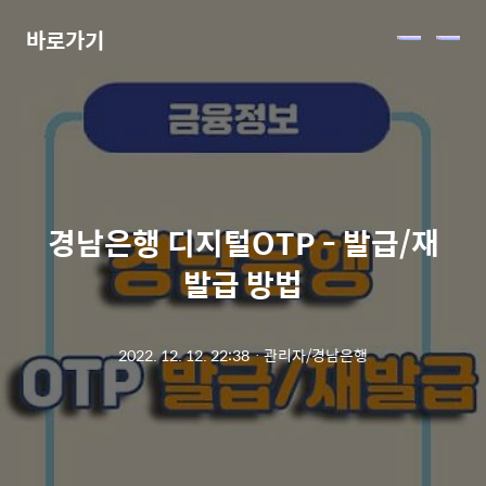
바로가기
메
뉴
경남은행 디지털OTP - 발급/재
발급 방법
2022. 12. 12. 22:38
ㆍ
관리자/경남은행