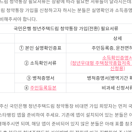
드림 청약통장 필요서류는 상황에 따라 필요한 서류들이 달라지는데
림 청약통장 가입을 신청하고자 하시는 분들은 실명확인과 소득증명
비해주셔야 합니다.
국민은행 청년주택드림 청약통장 가입(전환) 필요서류
상세
① 본인 실명확인증표
주민등록증, 운전면
소득확인증명
② 소득확인서류
(청년우대형 주택청약종합저축 
신청용)
③ 병적증명서
병적증명서(병역기간 
④
주민등록등본
비과세 신청서
주신 국민은행 청년주택드림 청약통장 비대면 가입 희망자는 먼저 
스타뱅킹 앱을 준비하여 주세요. 기존에 앱이 설치되어 있는 분들은 
행해주시면 되며, 해당 앱이 준비되어 있지 않은 분들은 아래 표를 