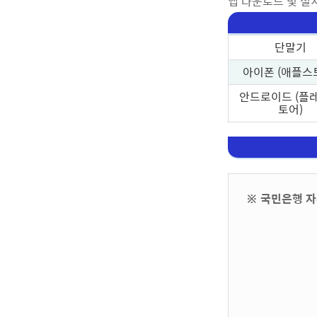
앱 다운로드 및 설
단말기
아이폰 (애플스
안드로이드 (플
토어)
※ 국민은행 자