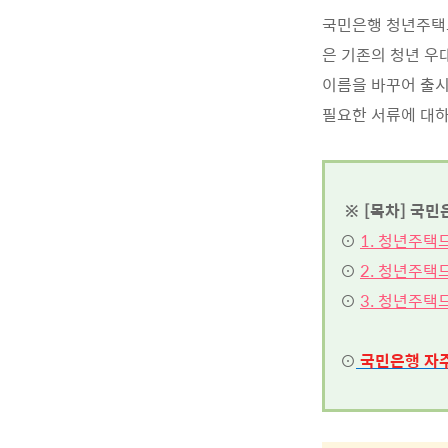
국민은행 청년주택
은 기존의 청년 우
이름을 바꾸어 출시
필요한 서류에 대
※ [목차] 국민
⊙
1. 청년주택
⊙
2. 청년주택
⊙
3. 청년주택
⊙
국민은행
자주