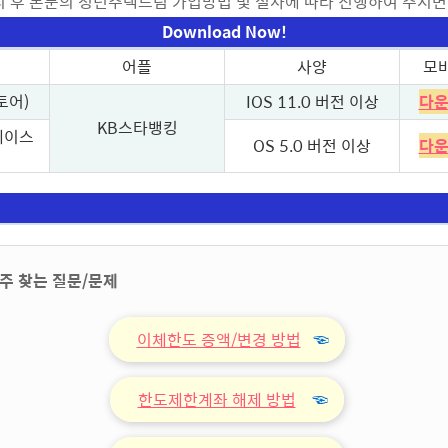
치 후 본문의 청년주택드림 가입방법 및 절차에 따라 진행하여 주시면
Download Now!
어플
사양
모
토어)
IOS 11.0 버전 이상
다운
KB스타뱅킹
레이스
OS 5.0 버전 이상
다운
주 찾는 질문/문제
이체한도 증액/변경 방법
☜
한도제한계좌 해제 방법
☜