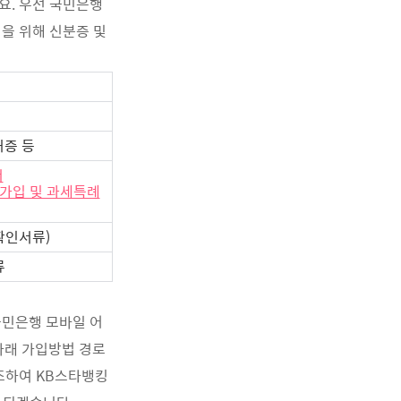
요. 우선 국민은행
을 위해 신분증 및
허증 등
서
가입 및 과세특례
확인서류)
류
국민은행 모바일 어
아래 가입방법 경로
참조하여 KB스타뱅킹