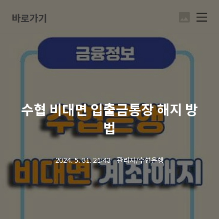
바로가기
메
뉴
수협 비대면 입출금통장 해지 방
법
2024. 5. 31. 21:43
ㆍ
관리자/수협은행