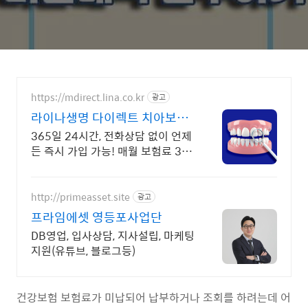
https://mdirect.lina.co.kr
광고
라이나생명 다이렉트 치아보험
최대 3만원 상품권 증정
365일 24시간, 전화상담 없이 언제
든 즉시 가입 가능! 매월 보험료 3%
할인
http://primeasset.site
광고
프라임에셋 영등포사업단
DB영업, 입사상담, 지사설립, 마케팅
지원(유튜브, 블로그등)
건강보험 보험료가 미납되어 납부하거나 조회를 하려는데 어