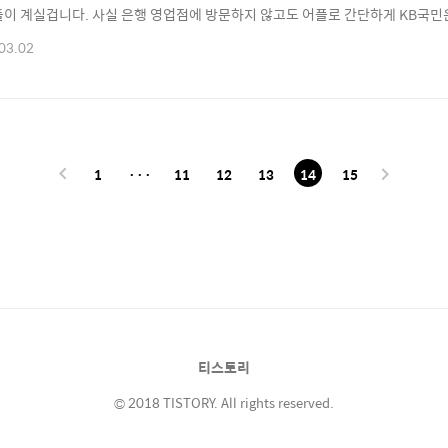
들이 계실겁니다. 사실 은행 영업점에 방문하지 않고도 어플로 간단하게 KB국
 대하여 알아보도록 하겠습니다. ※ [목차] KB국민은행 이체한도 증액·변경 ⊙ 1
03.02
기 ☜ ⊙ 3. 이체한도 증액·변경하기 ☜ ⊙ 국민은행 자주 찾는 서비스/문제해
행 이체한도 변경 KB국민은행 이체..
1
···
11
12
13
14
15
티스토리
© 2018 TISTORY. All rights reserved.