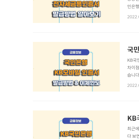
민은행
발행방
2022.
행하기
범안용
국민
KB국
차이점
습니다.
주 찾
2022.
까지 
있으며
KB
최근에
다 보