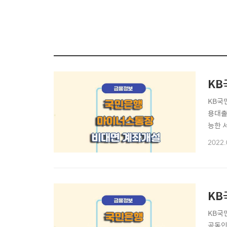
KB
KB국
용대출
능한 
KB국
2022.
자주 
스통장
KB
KB국
공동인