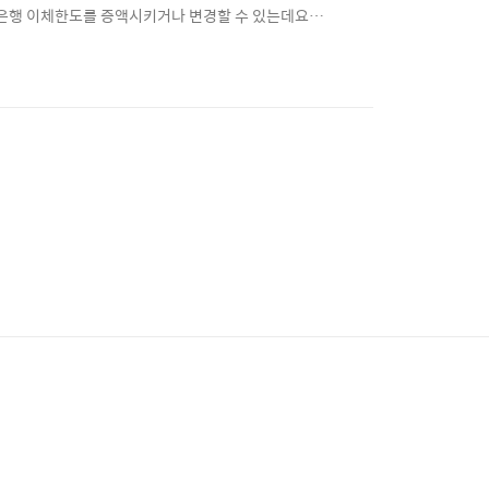
민은행 이체한도를 증액시키거나 변경할 수 있는데요.
. 이체한도 금액 알아보기 ☜ ⊙ 2. 이체한도 변경
결 [바로가기] ☜ KB국민은행 이체한도 변경방법 ▶