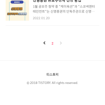
신영증권 공모주청약 신청 방법
1월 공모주 청약 중 "케이옥션"과 "스코넥엔터
테인먼트"는 신영증권의 단독주관으로 신영증
권 모바일 증권앱을 통하여 공모주청약 신청이
2022.01.20
가능합니다. 신영증권은 사용하기 복잡하기로
유명한데 공모주 청약을 하기위해 필요한 사항
과 청약신청 방법에 대하여 알아보도록 하겠습
니다. ※ 목차 ⊙ 1. 신영증권 1월 공모주 청약 ·
1월 공모주 청약 알아보기 ⊙ 2. 신영증권 모바
2
일 앱 다운로드 · 스마트트리플러스 다운로드
바로가기 ⊙ 3. 신영증권 공모주 청약 · 공모주
청약 신청방법 신영증권 1월 공모주청약 ▶ 1월
공모주청약 신영증권에서 신청이 가능한 공모
주 청약은 "케이옥션", "스코넥엔터테인먼
트"가 있으며 이는 신영증권에서 단독주관하는
티스토리
청약으로 비대면 계좌개설 관련하여 공모주 청
약은 초일 17:00 이전까지 계좌..
© 2018 TISTORY. All rights reserved.