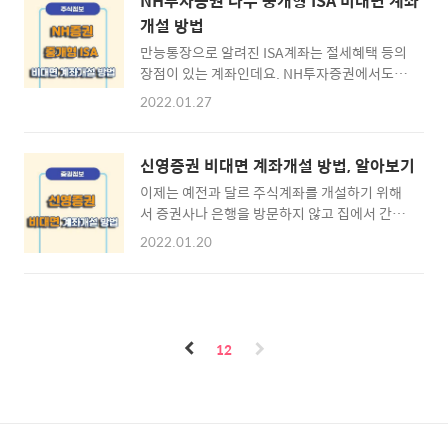
NH투자증권 나무 중개형 ISA 비대면 계좌
개설 방법
만능통장으로 알려진 ISA계좌는 절세혜택 등의
장점이 있는 계좌인데요. NH투자증권에서도
중개형 ISA계좌를 은행 영업점 방문없이 비대
2022.01.27
면으로 개설이 가능합니다. 중개형 ISA계좌를
개설하기 위한 준비물과 비대면으로 개설하는
방법에 대하여 알아보도록 하겠습니다. ※ 목차
신영증권 비대면 계좌개설 방법, 알아보기
⊙ 1. ISA계좌란? · ISA계좌의 종류 · ISA계좌
이제는 예전과 달르 주식계좌를 개설하기 위해
장단점 ⊙ 2. NH나무 모바일 앱 다운로드 · NH
서 증권사나 은행을 방문하지 않고 집에서 간편
투자증권 다운로드 바로가기 ⊙ 3. 중개형 ISA
하게 비대면 계좌개설이 가능한데요. 공모주 청
계좌 개설방법 · NH나무 비대면 계좌개설 방법
2022.01.20
약이나 주식거래를 위하여 신영증권 계좌를 개
NH증권 중개형 ISA 계좌 ▶ ISA계좌 어디까지
설하시려 한다면 앱을 통하여 간단하게 발급이
알고계신가요? ISA(Individual Saving
가능한데 이에 필요한 준비물과 비대면 계좌개
Account)는 하나의 계좌에서 다양한 상품을 편
설 방법에 대하여 상세하게 알아보도록 하겠습
리하게 투자하며 세제 혜택을 받을 수 있는 개인
니다. ※ 목차 ⊙ 1. 비대면 계좌개설 준비물 ·
종합자산관리 계좌로 전 1금융권 ..
12
계좌개설 준비물 · 신영증권 이용절차 ⊙ 2. 신
영증권 모바일 앱 다운로드 · 신영증권 다운로
드 바로가기 ⊙ 3. 신영증권 비대면 계좌개설 ·
비대면 계좌개설 방법 비대면 계좌개설 준비물
▶ 신영증권 준비물 신영증권 비대면 계좌개설