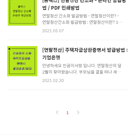
[홈텍스] 연말정산 간소화 - 온라인 발급방
법 / PDF 인쇄방법
연말정산 간소화 발급방법 - 연말정산이란? -
연말정산간소화 발급방법 : 연말정산이란? 1년
동안 간이세액표에 따라 거둬들인 근로소득세
2021.05.07
를 국세청에서 연말에 다시 따져본 다음, 실소득
보다 많은 세금을 냈으면 그만큼 돌려주고 적게
거두었으면 세금을 더 징수하는 절차를 말합니
[연말정산] 주택자금상환증명서 발급방법 :
다. 요약하면 1년동안 내가 국가에 낸 세금을 연
기업은행
말에 다시 계산하여 내가 세금을 더 많이 냈으면
안녕하세요 민곰이서방 입니다. 연말정산의 달
많이 낸 만큼 다시 받고, 세금을 적게 냈으면 적
2월이 찾아왔습니다. 부모님을 곁을 떠나 세대
게 낸 만큼 세금을 더 징수하는 절차를 말합니
주가 되어 주택을 가진 당신 이제 우리는 주택자
다. 연말정산 간소화 - 온라인발급방법 3-5월은
2021.02.20
금상환증명서를 필요로 합니다. 저는 주택관련
연말정산의 시즌입니다. 회사에서 연말정산 간
서류로 회사에서 -주택자금상환증명서- -주민
소화 페이지를 스캔받아서 제출하라고 하는데
등록등본- -건물등기부등본- -분양계약서- 를
요즘에는 PDF를 달라고 하는 곳도 있네요. (연
요구하였는데요. 오늘은 오늘의 주제인 "주택
말정산 간소화 인쇄방법에서 PDF발급을 알아
자금상환증명서" 발급방법에 대하여 알아보겠
볼게요) 연말정산 발급처 :..
1
습니다. 주택자금상환증명서를 발급받기 위해
서는 먼저 사용하는 은행처에 확인하여야 하는
데요. 저는 기업은행을 사용하고 있기 때문에 기