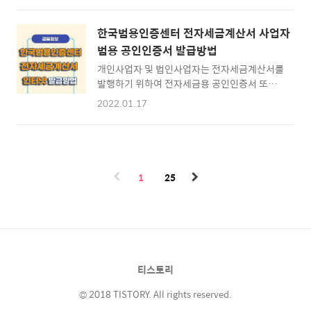
스뱅크에서 "이자 지금 받기" 이벤트를 시행하
좌개설 완료 후 가장 먼저 PIN/지문등록을 해주
고 이틀만에 지급한 이자가 66억원을 돌파하였
셔야 하는데 이는 신영증권 앱에서 할 수 있는것
습니다. 고객 약 41만명의 대상으로 평균금액은
한국범용인증센터 전자세금계산서 사업자
이 아닌 바이오인증 공동 앱이라는 어플을 추가
약 1만 6,200원으로 나타나는데요. 이렇게 관
범용 공인인증서 발급방법
로 다운로드 해주셔야 합니다. 신영증권의 PIN/
심이 ..
개인사업자 및 법인사업자는 전자세금계산서를
지문등록 방법 알아보도록 하겠습니다. ※ 목차
발행하기 위하여 전자세금용 공인인증서 또는
⊙ 1. 신영증권 모바일 앱 다운로드 · 바이오공
사업자 범용 공인인증서 중 선택하여 발급하실
동 앱 다운로드 바록가기 ⊙ 2. 신영증권 바이오
2022.01.17
수 있습니다. 한국범용인증센터에서는 사업자
인증 방법 · 바이오공동 앱 사용방법 ⊙ 3. 신영
를 위하여 사업자 범용 공인인증서를 제공하고
증권 간편비밀번호 입력 · 간편비밀번호(PIN)
있는데 발급하는 방법과 제출하여야 하는 서류,
등록 방법 신영증권 모바일 앱 다운로드 ▶ 바이
그리고 발급절차에 대하여 알아보도록 하겠습
오인증 공동 앱 다운로드 신영증권 비대면 계좌
니다. ※ 목차 ⊙ 1. 전자세금계산서 발행 준비
개설 후 증권앱을..
1
25
물 · 전자세금용 공인인증서 · 사업자 범용 공
인인증서 ⊙ 2. 한국범용인증센터 바로가기 ·
인증센터 홈페이지 바로가기 ⊙ 3. 사업자 범용
인증서 인터넷 발급 · 한국범용인증센터 인증
서 발급방법 전자세금계산서 발행 준비물 ▶ 사
업자 공인인증서 종류 전자세금계산서를 발행
티스토리
하기 위해서는 공인인증서가 필요한데 전자세
금계산서 업무에 사용할 수 있는 인증서로는 세
© 2018 TISTORY. All rights reserved.
금계..