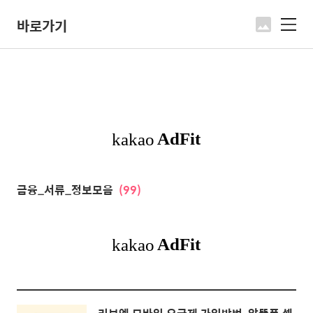
바로가기
메
뉴
금융_서류_정보모음
(99)