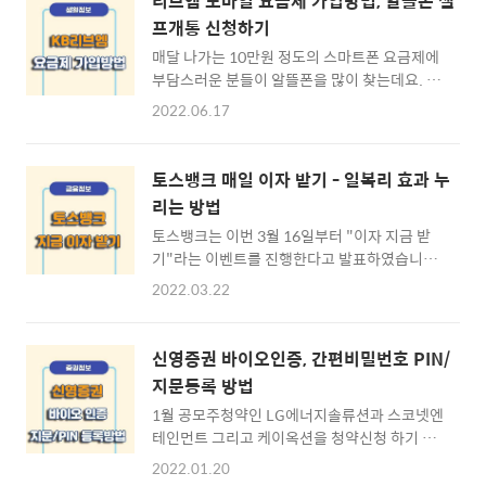
리브엠 모바일 요금제 가입방법, 알뜰폰 셀
프개통 신청하기
매달 나가는 10만원 정도의 스마트폰 요금제에
부담스러운 분들이 알뜰폰을 많이 찾는데요. 높
은 요금제를 가진 3대 통신사 대신 KB국민은행
2022.06.17
이 진행하는 리브엠 (알뜰폰) 모바일 요금제를
사용한다면 최대 2만원대의 스마트폰 요금제를
이용하실 수 있습니다. 많은 분들이 리브엠 알뜰
토스뱅크 매일 이자 받기 - 일복리 효과 누
폰 요금제를 사용중이며 사용자 성격에 따른 다
리는 방법
양한 요금제를 이용하실 수 있는데요. 아래 내용
토스뱅크는 이번 3월 16일부터 "이자 지금 받
에서 리브엠 요금제 가입방법 및 셀프개통 방법
기"라는 이벤트를 진행한다고 발표하였습니다.
에 대하여 알아보도록 하겠습니다. ※ [목차] 리
그리고 출시 이틀만에 66억원이 지급이 되었다
브엠 모바일 요금제 가입방법 ⊙ 1. 알뜰폰 개통
2022.03.22
고 하는데요. 관심을 받고 있는 "이자 지금 받
방법 ☜ ⊙ 2. 요금제 가입준비 ☜ ⊙ 3. 리브엠
기"는 무엇인지, 토스뱅크를 사용하는 고객이라
가입방법 ☜ 리브엠 알뜰폰 가입방법 및 가입절
면 반드시 하여야 하는 "이자 지금 받기" 방법에
차 ▶ 리브엠 알뜰폰 개통방법 KB 리브엠 알뜰
신영증권 바이오인증, 간편비밀번호 PIN/
대하여 알아보도록 하겠습니다. ※ [목차] 토스
폰 개통절차 1. 유심(USIM) 발급 KB국민은행
지문등록 방법
뱅크 "이자 지금 받기" ⊙ 1. "이자 지금 받
영업지점..
1월 공모주청약인 LG에너지솔류션과 스코넷엔
기"의 장점 ☜ ⊙ 2. 이자받기 준비하기 ☜ ⊙
테인먼트 그리고 케이옥션을 청약신청 하기 위
3. 이자받기 바로가기 ☜ 토스뱅크 이자 지금 받
하여 신영증권을 비대면 계좌개설을 했는데 아
기 ▶ "이자 지금 받기" 란? 이번 16일부터 토
2022.01.20
직도 해야할 일이 많이 남아있는데요. 비대면 계