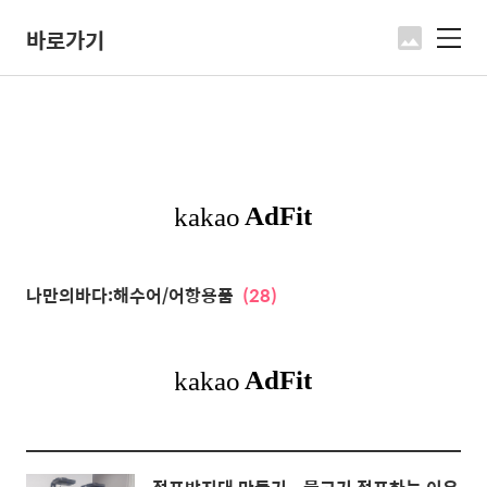
바로가기
메
뉴
나만의바다:해수어/어항용품
(28)