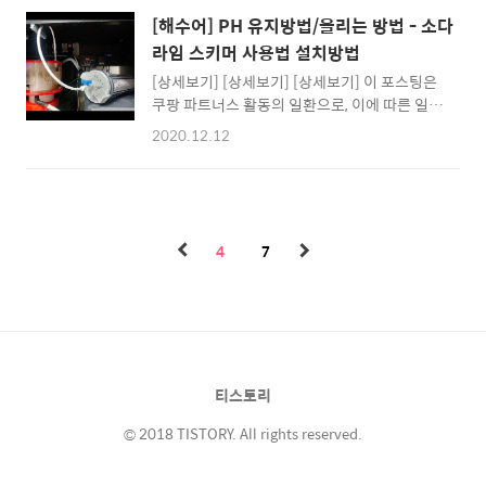
은 제바오(JEBAO) 도징기 셋팅 방법에 대해 알
하임히터 - 사양 (1) 125W 에하임히터 -권장물
[해수어] PH 유지방법/올리는 방법 - 소다
려드리도록 하겠습니다. # 제바오(JEBAO) 도
량 : 150-200L -길이 : 31cm (2) 150W 에하임
라임 스키머 사용법 설치방법
징기 - 시간설정 메인화면에서 엔터를 누르시고
히터 -권장..
[상세보기] [상세보기] [상세보기] 이 포스팅은
Set Date Time ◀ 엔터를 눌러주세요. 커서가
쿠팡 파트너스 활동의 일환으로, 이에 따른 일정
Set Program 으로 되어 있다면 화살표를 움직
액의 수수료를 제공받습니다. 안녕하세요 민곰
여 커서를 옮겨주세요. # 제바오(JEBAO) 도징
2020.12.12
이서방 입니다. 추운날씨와 미세먼지, 환기도 힘
기 - 프로그램 셋팅 & 설정 메인화면에서 엔터
든 겨울철 PH때문에 고민이 많으신가요? 오늘
화살표(↓) 를 눌러 커서를 Set Program 에 위
은 PH유지 방법중 소다라임을 이용하는 방법
치 시켜주시고 엔터를 눌러주세요 # 제바오
소다라임 설치방법에 대하여 알아보겠습니다.
(JEBAO) 도징기 - 펌프설정 펌프설정 입니..
# 소다라임 사용의 원리 소다라임이란 탄산가
4
7
스를 흡착시켜주는 의학용품 인데요, 스키머와
연결하여 탄산가스(CO2)가 흡착된 공기를 스
키머안에 넣어줌으로서 PH를 올려주는 역활을
합니다. # 소다라임 설치법(스키머 연결 방법) -
소다라임을 설치(스키머와 연결) 하는 방법은
아주간단합니다. 스키머에는 공기를 흡입하는
티스토리
부분이 있습니다. 공기를 흡입하는 이 부분과 소
다라임을 담은 통에 호스만 연결하..
© 2018 TISTORY. All rights reserved.