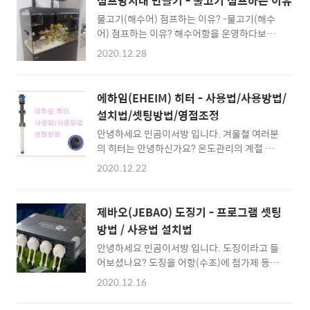
점프방지대 만들기 - 물고기 점프하는 이유
물고기(해수어) 점프하는 이유? -물고기(해수
어) 점프하는 이유? 해수어항을 운영하다보면
고비등의 물고기들이 아침에 보면 점프사하여
2020.12.28
멸치가 되는 경우가 있는데요. 그렇다면 왜 점프
를 하는 것일까요? 물고기들이 점프를 하는 이
유는 환경적인 문제인데요. 물고기들간에도 서
에하임(EHEIM) 히터 - 사용법/사용방법/
열이라는 것이 있는데 서열이 낮은 물고기(해수
설치법/셋팅방법/영점조정
어)들은 서열이 높은 물고기에게서 피해다니거
안녕하세요 민곰이서방 입니다. 겨울철 여러분
나 숨어서 지내야 하는데요. 좁은 어항(수조)에
의 히터는 안녕하신가요? 온도관리의 계절 겨
숨을 곳이 없다면, 도망치거나 숨을 곳이 없어
울, 어항내 온도를 올려주는 히터, 히터는 아마
어항 밖으로 나가려고 하는거랍니다. 특히 작은
2020.12.22
존,페리하,에하임 등 여러 제품들이 있는데요.
크기인 고비 종류는 점프사의 대명사죠. 겂이
그중에서도 에하임은 고가에 해당되고 정확하
많기 때문에 은신처를 만들어 주거나 숨을 곳을
기로 유명하죠. 저도 에하임 히터를 사용하고 있
만들어주는 것도 방법 중 하나 입니다. 예전에
제바오(JEBAO) 도징기 - 프로그램 셋팅
는데. 에하임 히터가 얼마나 좋은지 알고싶다면
니모와 육식어종인 복어를 합사한적이 있었는
방법 / 사용법 설치법
온도조절기를 설치해 보면 알수 있답니다. 26도
데요. 1년간 무탈한 니모가, 점프사를..
안녕하세요 민곰이서방 입니다. 도징이라고 들
로 온도셋팅을 하였다면 온도오차가 0~0.1도로
어보셨나요? 도징을 어항(수조)에 첨가제 등을
정확하게 유지하여 줍니다. 키우는 생물에 따라
넣어 수치를 올리거나 내리거나 하는 작업을 말
사용하는 장비선택이 달라지겠지만 산호같은
2020.12.16
하는데요. 처음에는 손도징으로 시작하지만 결
민감한 생물을 키우시는 분은 에하임 히터 반드
국 자동도징기의 필요성이 오기마련이죠 오늘
시 구매하여야 한다고 말씀드리고 싶네요. #에