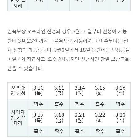
번호 끝
3, 8
4, 9
5, 0
6, 1
7, 2
자리
신속보상 오프라인 신청의 경우 3월 10일부터 신청이 가능
한데 3월 23일 까지는 홀짝제로 시행하여 그 이후부터는 전
체 신청이 가능합니다. 3월3일에서 18일 동안에는 보상금을
매일 4회 지급하고, 오후 3시까지만 신청하면 당일 보상금을
받을 수 있습니다.
오프라
3.10
3.11
3.14
3.15
3.16
인 신청
(목)
(금)
(월)
(화)
(수)
짝수
홀수
짝수
홀수
짝수
사업자
3.17
3.18
3.21
3.22
3.23
번호 끝
(목)
(금)
(월)
(화)
(수)
자리
홀수
짝수
홀수
짝수
홀수