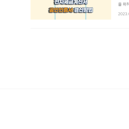
을 위
공인인
2023.
문제해
금계산