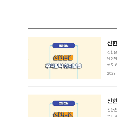
신한
신한은
당첨되
해지 
비하기
2023.
지 방
한 온
신한
신한은
중 비