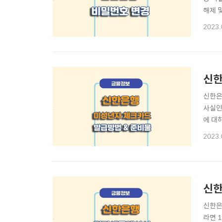
해제 
밀번호
2023.
가기]
번호가
신한
신한은
사실인
에 대
물 ☜
2023.
급 방
인을 
신한
신한은
라면 