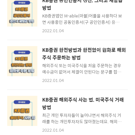
KB증권 공인인증서 갱신, 그리고 재발급
방법
KB증권앱인 M-able(마블)어플을 사용하다 보
면 사용중인 공동인증서(구 공인인증서) 유효기
간 만료가 30일 남았거나 지났다는 알림을 받으
2022.01.04
실텐데요. 이 때 유효기간 만료 30일 전 공인인
증서를 갱신하거나 유효기간이 만료됬다면 인
증서를 재발급 해주어야 합니다. KB증권 공인
KB증권 환전방법과 환전없이 원화로 해외
인증서를 갱신하거나 발급하는 방법은 인터넷
주식 주문하는 방법
홈페이지를 이용하는 방법과 모바일 증권앱인
해외주식 또는 미국주식을 처음 주문하는 경우
M-able을 통한 방법이 있는데 간단하게 스마트
예수금이 없어서 체결이 안된다는 문구를 접하
폰을 이용하여 갱신, 재발급하는 방법에 대하여
신 경험이 있으실텐데요. 해외주식을 주문하기
알아보도록 하겠습니다. ※ 목차 ⊙ 1. KB증권
2022.01.04
위해서는 해외주식계좌에 예수금이 들어가 있
공인인증서 · 공인인증서 갱신/발급 준비물 ⊙
어야 하는데 이는 해당거래에 대한 국가 통화가
2. KB증권 공인인증서 갱신 · 모바일 공인인증
필요합니다. 이를 위하여 환전이 필요한 것이구
서 갱신 방법 ⊙ 3. KB증권 공인인증서 재발급
KB증권 해외주식 사는 법, 미국주식 거래
요. 또한 KB증권에서는 환전을 하지않고 원화
· 모바일 공인인증서 재발급 방법 KB증권 M-
방법
로 바로 주문하는 방법도 있는데 KB증권앱인
able 다운로드..
최근 개인 투자자들이 늘어나면서 해외주식 거
M-able 어플을 통하여 환전하는 방법과 원화로
래를 하는 개인투자자도 많아졌는데요. 해외주
해외주식 사는 법에 대하여 알아보도록 하겠습
식은 국내주식에 비하여 준비해야할 것도 많습
니다. ※ 목차 ⊙ 1. KB증권 환전 · M-able 모
2022.01.04
니다. KB증권을 이용하여 거래신청이나 환전하