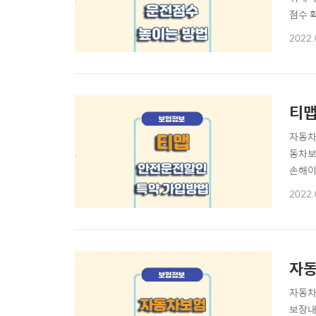
점수 
점수 높
2022.
· 안
티맵에
티맵
자동차
동차보
손해이
운전특
2022.
맵(T
고계실
자동
자동차
보장내