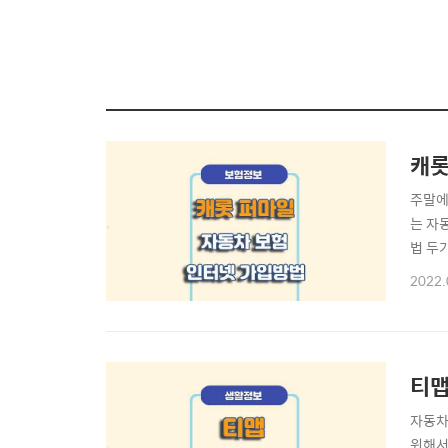
캐롯
주말에
는 자
법 두
라인 
2022.
험 인
문하거
티맵
자동차
위해서