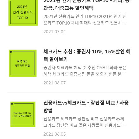
2021년 인기 신용카드 TOP10 - 커피, 공
과금, 대중교통 할인혜택
2021년 신용카드 인기 TOP10 2021년 인기 신
용카드 TOP10 국내 최대의 신용카드 전문사이
트인 카드고릴라에서 2021년 상반기 결산 인기
2021.07.04
신용카드 TOP10을 공개 하였는데요. 이 결산
된 내용은 2021년 1월 1일부터 6월 25일 까지
카드고릴라 홈페이지에서 집계된 내용으로 신
체크카드 추천 : 증권사 10%, 15%할인 혜
용카드 상품 조회수와 신청 전환수 분석을 바탕
택 알아보기
으로 인기 신용카드 TOP10을 선정하였습니다.
증권사 체크카드 혜택 및 추천 CMA계좌와 좋은
▶ 체크카드 vs 신용카드 장단점 비교 - 바로가
혜택 체크카드 요즘처럼 돈을 모으기 힘든 분들
기 TOP10 : LIKIT FUN+ 신용카드 2021년 인
이 재테크를 하기위하여조금이라도 지출금액을
기 신용카드 TOP10의 열번째 순위인 신용카드
2021.06.07
줄이기 위해 좋은 혜택카드를 많이 찾고 또 각
는 롯데카드의 라이킷펀(LIKIT FUN+) 신용카
은행사마다 좋은 체크카드들도 등장하고 있습
드 입니다. 롯데카드 BEST 3카드인 LIKIT
니다. 일단 체크카드라는 것이 은행입장에서 전
FUN+/LIKIT ON/LIKIT ALL 중의 하나로 라이
신용카드vs체크카드 - 장단점 비교 / 사용
혀 이득이 되지 않는상품이기에 신용카드에 비
킷펀(LIKIT ..
방법
해 혜택이 매우 좋지 않는것이 현실인데요. 하지
신용카드 체크카드 장단점 비교 신용카드vs체
만 신용카드만큼 혜택이 떨어지지않는 조금 예
크카드 장단점 비교 많은 사람들이 신용카드를
외인 체크카드가 있는데 바로 은행이 아닌 증권
사용하면 빛진다 라는 인식때문에 신용카드를
사에서 제공하는 금융상품인 체크카드 입니다.
2021.06.05
너무 키피하는 영향이 조금 큰 것 같아요. 체크